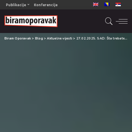
Publikacije
Konferencije
OPORAVAK- Naš zajednički cilj BiH/CG
OPORAVAK- Naš zajednički cilj SRB
RECOVERY- Our common goal ENG
Biram Oporavak
>
Blog
>
Aktuelne vijesti
>
27.02.2025. SAD: Šta trebate znati ako se Vaša voljena osoba bori sa ovisnošću
OPORAVAK- Naš zajednički cilj 2
Mala knjiga vještina
Šta ne raditi
Radna sveska za oporavak