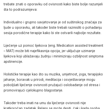
trebate znati o oporavku od ovisnosti kako biste bolje razumjeli
šta to podrazumijeva:
Individualno i grupno savjetovanje je od suštinskog značaja za
ljude u oporavku, ali također biste trebali razmisliti o pohađanju
sesija porodične terapije kako bi ste ostvarili najbolje rezultate.
Liječenje uz pomoć lijekova (eng. Medication assisted treatment
– MAT) može biti najefikasnija opcija, jer uključuje uzimanje
lijekova koji ublažavaju žudnju i minimiziraju ozbiljnost simptoma
apstinencije.
Holističke terapije kao što su muzika, umjetnost, joga, terapijsko
jahanje, boravak u prirodi, meditacija i osvještavanje mogu
poboljšati liječenje ovisnosti pružajući oslobađanje od stresa i
promovirajući cjelokupno blagostanje.
Također treba imati na umu da liječenje ovisnosti nije
kratkoročan zadatak. Relaps se može desiti, čak i kada osoba