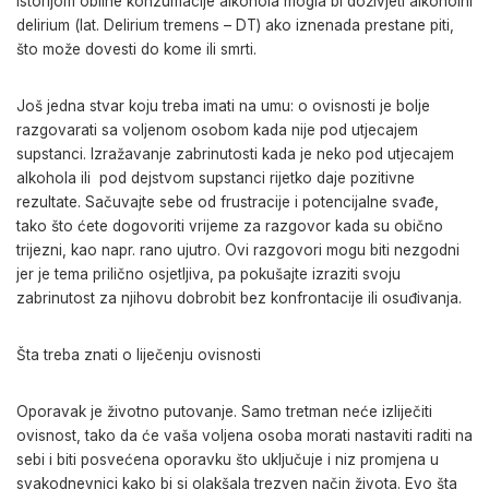
istorijom obilne konzumacije alkohola mogla bi doživjeti alkoholni
delirium (lat. Delirium tremens – DT) ako iznenada prestane piti,
što može dovesti do kome ili smrti.
Još jedna stvar koju treba imati na umu: o ovisnosti je bolje
razgovarati sa voljenom osobom kada nije pod utjecajem
supstanci. Izražavanje zabrinutosti kada je neko pod utjecajem
alkohola ili pod dejstvom supstanci rijetko daje pozitivne
rezultate. Sačuvajte sebe od frustracije i potencijalne svađe,
tako što ćete dogovoriti vrijeme za razgovor kada su obično
trijezni, kao napr. rano ujutro. Ovi razgovori mogu biti nezgodni
jer je tema prilično osjetljiva, pa pokušajte izraziti svoju
zabrinutost za njihovu dobrobit bez konfrontacije ili osuđivanja.
Šta treba znati o liječenju ovisnosti
Oporavak je životno putovanje. Samo tretman neće izliječiti
ovisnost, tako da će vaša voljena osoba morati nastaviti raditi na
sebi i biti posvećena oporavku što uključuje i niz promjena u
svakodnevnici kako bi si olakšala trezven način života. Evo šta