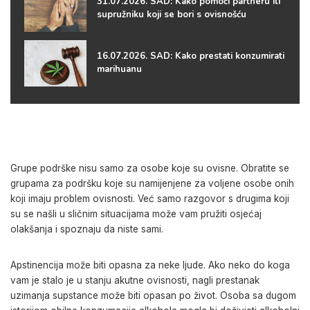
31.07.2026. SAD: Kako pomoći partneru ili
supružniku koji se bori s ovisnošću
16.07.2026. SAD: Kako prestati konzumirati
marihuanu
Grupe podrške nisu samo za osobe koje su ovisne. Obratite se
grupama za podršku koje su namijenjene za voljene osobe onih
koji imaju problem ovisnosti. Već samo razgovor s drugima koji
su se našli u sličnim situacijama može vam pružiti osjećaj
olakšanja i spoznaju da niste sami.
Apstinencija može biti opasna za neke ljude. Ako neko do koga
vam je stalo je u stanju akutne ovisnosti, nagli prestanak
uzimanja supstance može biti opasan po život. Osoba sa dugom