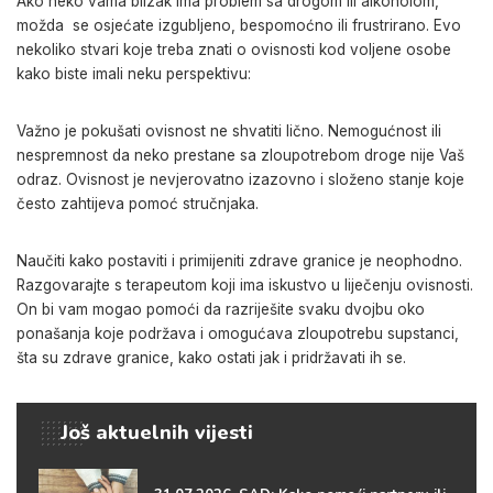
Ako neko vama blizak ima problem sa drogom ili alkoholom,
možda se osjećate izgubljeno, bespomoćno ili frustrirano. Evo
nekoliko stvari koje treba znati o ovisnosti kod voljene osobe
kako biste imali neku perspektivu:
Važno je pokušati ovisnost ne shvatiti lično. Nemogućnost ili
nespremnost da neko prestane sa zloupotrebom droge nije Vaš
odraz. Ovisnost je nevjerovatno izazovno i složeno stanje koje
često zahtijeva pomoć stručnjaka.
Naučiti kako postaviti i primijeniti zdrave granice je neophodno.
Razgovarajte s terapeutom koji ima iskustvo u liječenju ovisnosti.
On bi vam mogao pomoći da razriješite svaku dvojbu oko
ponašanja koje podržava i omogućava zloupotrebu supstanci,
šta su zdrave granice, kako ostati jak i pridržavati ih se.
Još aktuelnih vijesti