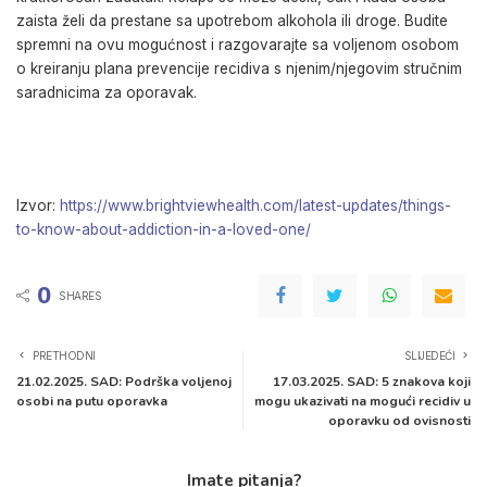
zaista želi da prestane sa upotrebom alkohola ili droge. Budite
spremni na ovu mogućnost i razgovarajte sa voljenom osobom
o kreiranju plana prevencije recidiva s njenim/njegovim stručnim
saradnicima za oporavak.
Izvor:
https://www.brightviewhealth.com/latest-updates/things-
to-know-about-addiction-in-a-loved-one/
0
SHARES
PRETHODNI
SLIJEDEĆI
21.02.2025. SAD: Podrška voljenoj
17.03.2025. SAD: 5 znakova koji
osobi na putu oporavka
mogu ukazivati na mogući recidiv u
oporavku od ovisnosti
Imate pitanja?