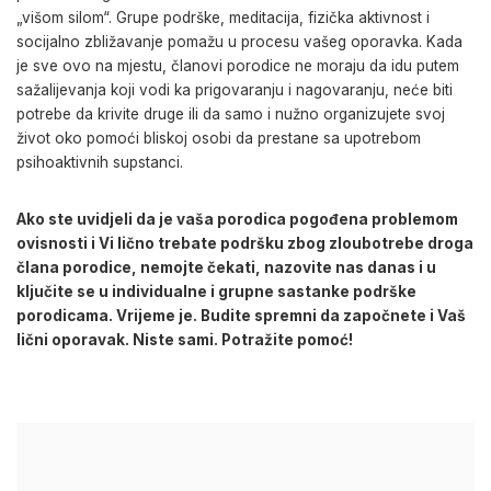
„višom silom“. Grupe podrške, meditacija, fizička aktivnost i
socijalno zbližavanje pomažu u procesu vašeg oporavka. Kada
je sve ovo na mjestu, članovi porodice ne moraju da idu putem
sažalijevanja koji vodi ka prigovaranju i nagovaranju, neće biti
potrebe da krivite druge ili da samo i nužno organizujete svoj
život oko pomoći bliskoj osobi da prestane sa upotrebom
psihoaktivnih supstanci.
Ako ste uvidjeli da je vaša porodica pogođena problemom
ovisnosti i Vi lično trebate podršku zbog zloubotrebe droga
člana porodice, nemojte čekati, nazovite nas danas i u
ključite se u individualne i grupne sastanke podrške
porodicama. Vrijeme je. Budite spremni da započnete i Vaš
lični oporavak. Niste sami. Potražite pomoć!