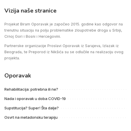
Vizija naše stranice
Projekat Biram Oporavak je započeo 2015. godine kao odgovor na
trenutnu situaciju na polju problematike zloupotrebe droga u Srbiji,
Crnoj Gori i Bosni i Hercegovini.
Partnerske organizacije Proslavi Oporavak iz Sarajeva, Izlazak iz
Beograda, te Preporod iz Nikšića su se odlučile na realizaciju ovog
projekta.
Oporavak
Rehabilitacija: potrebna ili ne?
Nada i oporavak u doba COVID-19
Supstitucija? Super! Šta dalje?
Osvrt na metadonsku terapiju