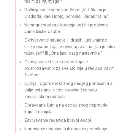
radim za nju/njega.“
Doživljavanje sebe kao žrtve: „Vidi šta mi je
uradio/la, kao i mojoj porodici. Jadan/na ja.“
Nemogućnost razlikovanja vaših i problema
vama bliske osobe
Okrivljavanje situacije ili drugih ljudi umjesto
bliske osobe koja je ovisna/zavisna „On je tako
težak šef.“ ili „Ona ima lošeg nastavnika.“
Okrivljavanje bliske osobe koja je
ovisnik/zavisnik za sve što nije u redu sa vašim
životom
Ljutnja i ogorčenost zbog nečijeg ponašanja a i
dalje ostajanje u tom suovisničkom/ko-
zavisiničkom odnosu
Opravdana ljutnja na osobu zbog nepravde
koju je nanijela
Završavanje rečenica bliskoj osobi
Ignorisanje negativnih ili opasnih ponašanja