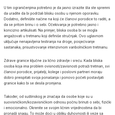
U tim ograničenjima potrebno je da jasno izrazite šta ste spremni
da uradite da bi podržali blisku osobu u njenom oporavku.
Dodatno, definišite načine na koji će članovi porodice to raditi, a
da se pritom brinu i o sebi. Očekivanja je potrebno jasno i
koncizno artikulisati. Na primjer, bliska osoba bi se mogla
angažovati u tretmanu koji definiše stručnjak. Ovo uglavnom
uključuje nenajavljena testiranja na droge, posjećivanje
sastanaka, prisustvovanje intenzivnom vanbolničkom tretmanu.
Zdrave granice ključne za lično zdravlje i sreću. Kada bliska
osoba koja ima problem ovisnosti/zavisnosti potraži tretman, svi
članovi porodice, prijatelji, kolege i poslovni partneri moraju
dobro preispitati svoja ponašanja i ponovo početi postavljati
granice kako bi se desila promjena.
Također, od suštinskog je značaja da osobe koje su u
suovisničkom/kozavisničkom odnosu počnu brinuti o sebi, fizički
i emocionalno. Okrenite se svojim ličnim vrijednostima da bi
pronašli snagu. To može doći u obliku duhovnosti ili veze sa