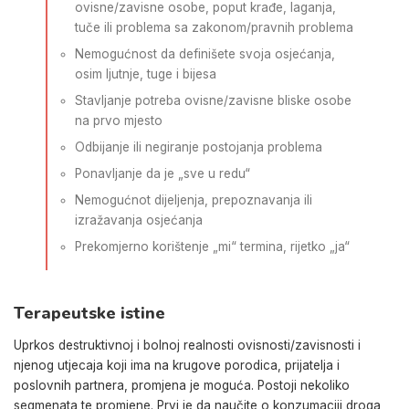
ovisne/zavisne osobe, poput krađe, laganja,
tuče ili problema sa zakonom/pravnih problema
Nemogućnost da definišete svoja osjećanja,
osim ljutnje, tuge i bijesa
Stavljanje potreba ovisne/zavisne bliske osobe
na prvo mjesto
Odbijanje ili negiranje postojanja problema
Ponavljanje da je „sve u redu“
Nemogućnot dijeljenja, prepoznavanja ili
izražavanja osjećanja
Prekomjerno korištenje „mi“ termina, rijetko „ja“
Terapeutske istine
Uprkos destruktivnoj i bolnoj realnosti ovisnosti/zavisnosti i
njenog utjecaja koji ima na krugove porodica, prijatelja i
poslovnih partnera, promjena je moguća. Postoji nekoliko
segmenata te promjene. Prvi je da naučite o konzumaciji droga,