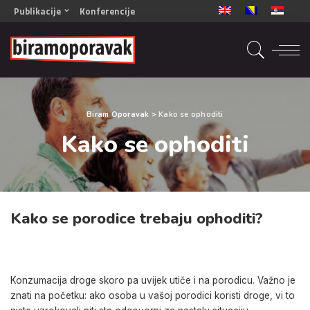
Publikacije
Konferencije
OPORAVAK- Naš zajednički cilj BiH/CG
OPORAVAK- Naš zajednički cilj SRB
RECOVERY- Our common goal ENG
OPORAVAK- Naš zajednički cilj 2
Biram Oporavak
>
Kako se ophoditi
Mala knjiga vještina
Kako se ophoditi
Šta ne raditi
Radna sveska za oporavak
Kako se porodice trebaju ophoditi?
Konzumacija droge skoro pa uvijek utiče i na porodicu. Važno je
znati na početku: ako osoba u vašoj porodici koristi droge, vi to