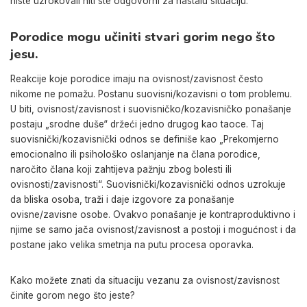
niste uzrokovali niti ste odgovorni za nastalu situaciju.
Porodice mogu učiniti stvari gorim nego što
jesu.
Reakcije koje porodice imaju na ovisnost/zavisnost često
nikome ne pomažu. Postanu suovisni/kozavisni o tom problemu.
U biti, ovisnost/zavisnost i suovisničko/kozavisničko ponašanje
postaju „srodne duše“ držeći jedno drugog kao taoce. Taj
suovisnički/kozavisnički odnos se definiše kao „Prekomjerno
emocionalno ili psihološko oslanjanje na člana porodice,
naročito člana koji zahtijeva pažnju zbog bolesti ili
ovisnosti/zavisnosti“. Suovisnički/kozavisnički odnos uzrokuje
da bliska osoba, traži i daje izgovore za ponašanje
ovisne/zavisne osobe. Ovakvo ponašanje je kontraproduktivno i
njime se samo jača ovisnost/zavisnost a postoji i mogućnost i da
postane jako velika smetnja na putu procesa oporavka.
Kako možete znati da situaciju vezanu za ovisnost/zavisnost
činite gorom nego što jeste?