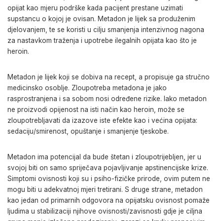
opijat kao mjeru podrške kada pacijent prestane uzimati
supstancu o kojoj je ovisan. Metadon je lijek sa produženim
djelovanjem, te se koristi u cilju smanjenja intenzivnog nagona
za nastavkom traženja i upotrebe ilegalnih opijata kao što je
heroin.
Metadon je lijek koji se dobiva na recept, a propisuje ga stručno
medicinsko osoblje. Zloupotreba metadona je jako
rasprostranjena i sa sobom nosi određene rizike. Iako metadon
ne proizvodi opijenost na isti način kao heroin, može se
zloupotrebljavati da izazove iste efekte kao i većina opijata:
sedaciju/smirenost, opuštanje i smanjenje tjeskobe.
Metadon ima potencijal da bude štetan i zloupotrijebljen, jer u
svojoj biti on samo spriječava pojavljivanje apstinencijske krize.
Simptomi ovisnosti koji su i psiho-fizičke prirode, ovim putem ne
mogu biti u adekvatnoj mjeri tretirani. S druge strane, metadon
kao jedan od primarnih odgovora na opijatsku ovisnost pomaže
ljudima u stabilizaciji njihove ovisnosti/zavisnosti gdje je ciljna