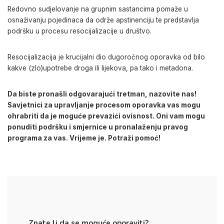
Redovno sudjelovanje na grupnim sastancima pomaže u
osnaživanju
pojedinaca da održe apstinenciju te predstavlja
podršku u procesu resocijalizacije u društvo.
Resocijalizacija je krucijalni dio dugoročnog oporavka od bilo
kakve
(zlo)
upotrebe droga ili lijekova, pa tako i metadona.
Da biste pronašli odgovarajući tretman, nazovite nas!
Savjetnici za upravljanje procesom oporavka vas mogu
ohrabriti da je moguće prevazići ovisnost. Oni vam mogu
ponuditi podršku i smjernice u pronalaženju pravog
programa za vas. Vrijeme je. Potraži pomoć!
Znate li da se moguće oporaviti?