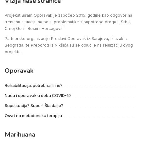
Vizija naše stranice
Projekat Biram Oporavak je započeo 2015. godine kao odgovor na
trenutnu situaciju na polju problematike zloupotrebe droga u Srbiji,
Crnoj Gori i Bosni i Hercegovini.
Partnerske organizacije Proslavi Oporavak iz Sarajeva, Izlazak iz
Beograda, te Preporod iz Nikšića su se odlučile na realizaciju ovog
projekta.
Oporavak
Rehabilitacija: potrebna ili ne?
Nada i oporavak u doba COVID-19
Supstitucija? Super! Šta dalje?
Osvrt na metadonsku terapiju
Marihuana