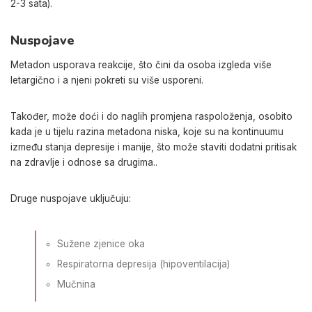
2-3 sata).
Nuspojave
Metadon usporava reakcije, što čini da osoba izgleda više
letargično i a njeni pokreti su više usporeni.
Također, može doći i do naglih promjena raspoloženja, osobito
kada je u tijelu razina metadona niska,
koje su na kontinuumu
između stanja depresije i manije, što može staviti dodatni pritisak
na zdravlje i odnose sa drugima.
.
Druge nuspojave uključuju:
Sužene
zjenice oka
Respiratorna depresija
(hipoventilacija)
Mučnina