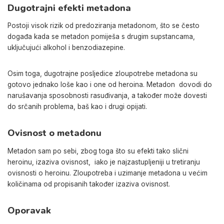
Dugotrajni efekti metadona
Postoji visok rizik od predoziranja metadonom, što se često
događa kada se metadon pomiješa s drugim supstancama,
uključujući alkohol i benzodiazepine.
Osim toga, dugotrajne posljedice zloupotrebe metadona su
gotovo jednako loše kao i one od heroina.
Metadon
dovodi do
narušavanja sposobnosti rasuđivanja
, a
također
može dovesti
do srčanih problema, baš kao i drugi opijati.
Ovisnost o metadonu
Metadon sam po sebi, zbog toga što su efekti tako slični
heroinu, izaziva ovisnost,
iako je najzastupljeniji
u tretiranju
ovisnosti o heroinu.
Zloupotreba i uzimanje metadona u većim
količinama od propisanih također izaziva ovisnost.
Oporavak