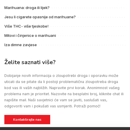
Marihuana: droga ili lijek?
Jesu li cigarete opasnije od marihuane?
Više THC- više tjeskobe!
Mitovi i činjenice o marihuani
Iza dimne zavjese
Želite saznati više?
Dobijanje novih informacija o zloupotrebi droga i oporavku može
uticati da se pitate da li postoji problematična zloupotreba droga
kod vas ili vaših najbližih. Napravite prvi korak. Anonimnost vašeg
problema nam je prioritet. Nazovite na besplatni broj, kliknite chat ili
napišite mail. Naši savjetnici će vam se javiti, saslušati vas,
odgovoriti vam i pokušati vas usmjeriti. Potraži pomoć!
Kontaktirajte nas