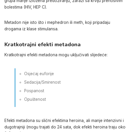
grupa manje izložena predoziranju, zarazi sa krvlju prenosivim
bolestima (HIV, HEP C).
Metadon nije isto što i mephedron ili meth, koji pripadaju
drogama iz klase stimulansa.
Kratkotrajni efekti metadona
Kratkotrajni efekti metadona mogu uključivati ​​slijedeće:
Osjećaj euforije
Sedacija/Smirenost
Pospanost
Opuštenost
Efekti metadona su slični efektima heroina, ali manje intenzivni i
dugotrajniji (mogu trajati do 24 sata, dok efekti heroina traju oko