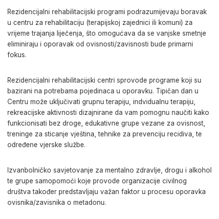
Rezidencijalni rehabilitacijski programi podrazumijevaju boravak
u centru za rehabilitaciju (terapijskoj zajednici ili komuni) za
vrijeme trajanja liječenja, što omogućava da se vanjske smetnje
eliminiraju i oporavak od ovisnosti/zavisnosti bude primarni
fokus.
Rezidencijalni rehabilitacijski centri sprovode programe koji su
bazirani na potrebama pojedinaca u oporavku. Tipičan dan u
Centru može uključivati grupnu terapiju, indvidualnu terapiju,
rekreacijske aktivnosti dizajnirane da vam pomognu naučiti kako
funkcionisati bez droge, edukativne grupe vezane za ovisnost,
treninge za sticanje vještina, tehnike za prevenciju recidiva, te
određene vjerske službe.
Izvanbolničko savjetovanje za mentalno zdravlje, drogu i alkohol
te grupe samopomoći koje provode organizacije civilnog
društva također predstavljaju
važan faktor u procesu oporavka
ovisnika/zavisnika o metadonu.