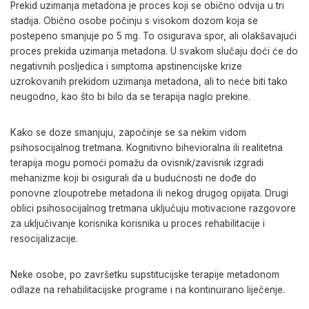
Prekid uzimanja metadona je proces koji se obično odvija u tri
stadija. Obično osobe počinju s visokom dozom koja se
postepeno smanjuje po 5 mg. To osigurava spor, ali olakšavajući
proces prekida uzimanja metadona. U svakom slučaju doći će do
negativnih posljedica i
simptoma apstinencijske krize
uzrokovanih prekidom uzimanja metadona, ali to neće biti tako
neugodno, kao što bi bilo da se terapija naglo prekine.
Kako se doze smanjuju, započinje se sa nekim vidom
psihosocijalnog tretmana.
Kognitivno bihevioralna ili realitetna
terapija
mogu pomoći
pomažu
da ovisnik/zavisnik izgradi
mehanizme koji bi osigurali da
u budućnosti ne dođe do
ponovne zloupotrebe metadona ili nekog drugog opijata.
Drugi
oblici
psihosocijalnog
tretmana
uključuju
motivacione razgovore
za uključivanje korisnika
korisnika u proces rehabilitacije i
resocijalizacije.
Neke osobe
, po završetku supstitucijske terapije
metadonom
odlaze na
rehabilitacijske
programe i na kontinuirano liječenje.