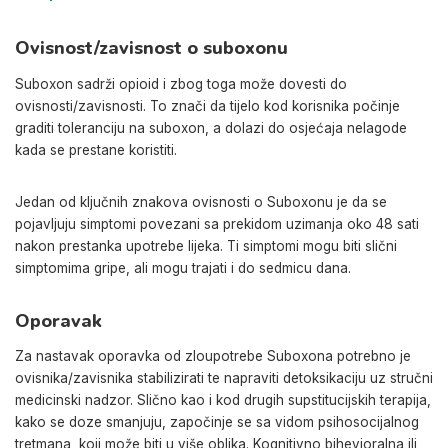
Ovisnost/zavisnost o suboxonu
Suboxon sadrži opioid i zbog toga može dovesti do
ovisnosti/zavisnosti. To znači da tijelo kod korisnika počinje
graditi toleranciju na suboxon, a dolazi do osjećaja nelagode
kada se prestane koristiti.
Jedan od ključnih znakova ovisnosti o Suboxonu je da se
pojavljuju simptomi povezani sa prekidom uzimanja oko 48 sati
nakon prestanka upotrebe lijeka. Ti simptomi mogu biti slični
simptomima gripe, ali mogu trajati i do sedmicu dana.
Oporavak
Za nastavak oporavka od zloupotrebe Suboxona potrebno je
ovisnika/zavisnika stabilizirati te napraviti detoksikaciju uz stručni
medicinski nadzor. Slično kao i kod drugih supstitucijskih terapija,
kako se doze smanjuju, započinje se sa vidom psihosocijalnog
tretmana, koji može biti u više oblika. Kognitivno bihevioralna ili