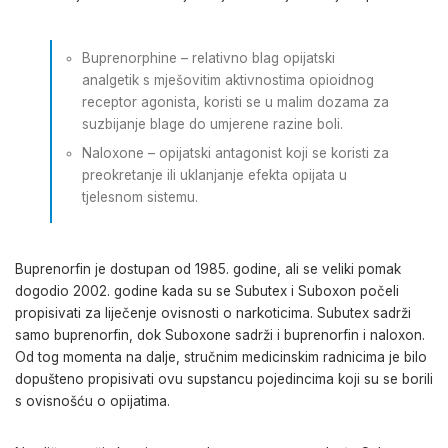
Buprenorphine – relativno blag opijatski
analgetik s mješovitim aktivnostima opioidnog
receptor agonista, koristi se u malim dozama za
suzbijanje blage do umjerene razine boli.
Naloxone – opijatski antagonist koji se koristi za
preokretanje ili uklanjanje efekta opijata u
tjelesnom sistemu.
Buprenorfin je dostupan od 1985. godine, ali se veliki pomak
dogodio 2002. godine kada su se Subutex i Suboxon počeli
propisivati za liječenje ovisnosti o narkoticima. Subutex sadrži
samo buprenorfin, dok Suboxone sadrži i buprenorfin i naloxon.
Od tog momenta na dalje, stručnim medicinskim radnicima je bilo
dopušteno propisivati ovu supstancu pojedincima koji su se borili
s ovisnošću o opijatima.