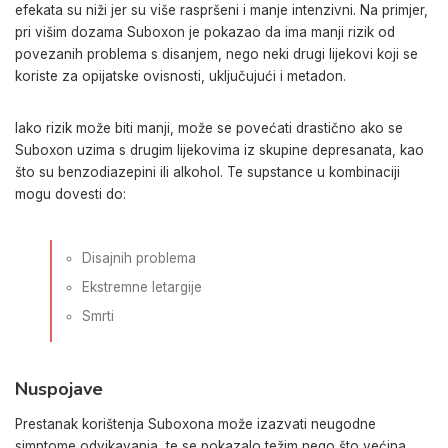
efekata su niži jer su više raspršeni i manje intenzivni. Na primjer,
pri višim dozama Suboxon je pokazao da ima manji rizik od
povezanih problema s disanjem, nego neki drugi lijekovi koji se
koriste za opijatske ovisnosti, uključujući i metadon.
Iako rizik može biti manji, može se povećati drastično ako se
Suboxon uzima s drugim lijekovima iz skupine depresanata, kao
što su benzodiazepini ili alkohol. Te supstance u kombinaciji
mogu dovesti do:
Disajnih problema
Ekstremne letargije
Smrti
Nuspojave
Prestanak korištenja Suboxona može izazvati neugodne
simptome odvikavanja, te se pokazalo težim nego što većina