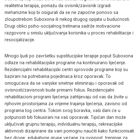
realitetna terapija, pomažu da ovisnik/zavisnik izgradi
mehanizme koji bi osigurali da se ne započne ponovo sa
zloupotrebom Suboxona ili nekog drugog opijata u budućnosti.
Drugi oblici psiho-socijalnog tretmana sadrže motivacione
razgovore u smislu uključivanja korisnika u proces rehabilitacije i
resocijalizacije.
Mnogo ljudi po završetku supstitucijske terapije poput Suboxona
odlaze na rehabilitacijske programe na kontinuirano liječenje.
Rezidencijalni rehabilitacijski centri sprovode programe koji su
bazirani na potrebama pojedinaca kroz oporavak. To
omogućava da se vanjske smetnje eliminiraju i oporavak od
ovisnosti/zavisnosti bude primarni fokus. Rezidencijalni
rehabilitacioni programi liječenja zahtijevaju od vas da živite u
njihovim prostorijama za vrijeme trajanja liječenja, zavisno od
programa tog centra. Tokom svog boravka, vaši dani će u
potpunosti biti fokusirani na vaš oporavak. Tipičan dan može
uključivati ​​grupnu terapiju, indvidualnu terapiju, rekreacijske
aktivnosti dizajnirane da vam pomognu naučiti kako funkcionisati
bez droge, edukativne grupe vezane za ovisnost, treninge za