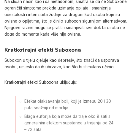
Na sličan način kao i sa metadonom, smatra se da će Suboxone
ograničiti simptome prekida uzimanja opijata i smanjenja
učestalosti i intenziteta žudnje za drogom kod osoba koje su
ovisne o opijatima, što je činilo suboxon sigurnijom alternativom.
Njegove razine mogu se pratiti i smanjivati ​​sve dok ta osoba ne
dođe do momenta kada više nije ovisna.
Kratkotrajni efekti Suboxona
Suboxon u tijelu djeluje kao depresiv, što znači da usporava
osobu, umjesto da ih ubrzava, kao što bi stimulans učinio.
Kratkotrajni efekti Suboxona uključuju:
Efekat olakšavanja boli, koji je između 20 i 30
puta snažniji od morfija
Blaga euforija koja može da traje oko 8 sati s
generalnim efektom supstance u trajanju od 24
– 72 sata