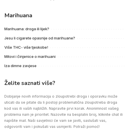
Marihuana
Marihuana: droga ili lijek?
Jesu li cigarete opasnije od marihuane?
Više THC- više tjeskobe!
Mitovi i činjenice o marihuani
Iza dimne zavjese
Želite saznati više?
Dobijanje novih informacija o zloupotrebi droga i oporavku može
uticati da se pitate da li postoji problematična zloupotreba droga
kod vas ili vaših najbližih. Napravite prvi korak. Anonimnost vašeg
problema nam je prioritet. Nazovite na besplatni broj, kliknite chat ili
napišite mail. Naši savjetnici će vam se javiti, saslušati vas,
odgovoriti vam i pokušati vas usmjeriti. Potraži pomoć!