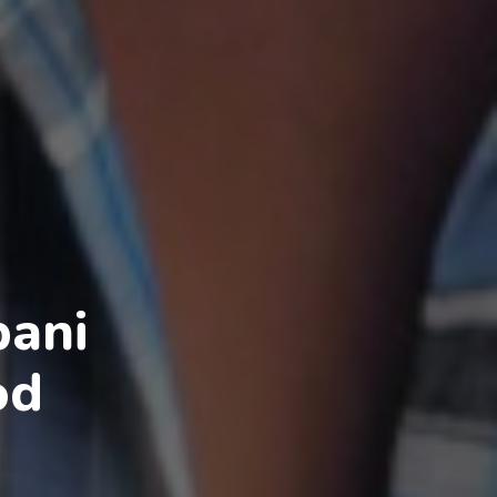
bani
od