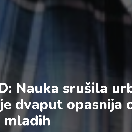
D: Nauka srušila ur
je dvaput opasnija 
a mladih