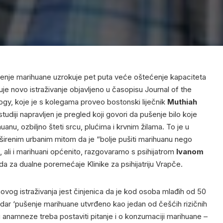
enje marihuane uzrokuje pet puta veće oštećenje kapaciteta
zuje novo istraživanje objavljeno u časopisu Journal of the
gy, koje je s kolegama proveo bostonski liječnik
Muthiah
 studiji napravljen je pregled koji govori da pušenje bilo koje
uanu, ozbiljno šteti srcu, plućima i krvnim žilama. To je u
širenim urbanim mitom da je “bolje pušiti marihuanu nego
, ali i marihuani općenito, razgovaramo s psihijatrom
Ivanom
a za dualne poremećaje Klinike za psihijatriju Vrapče.
z novog istraživanja jest činjenica da je kod osoba mlađih od 50
udar ‘pušenje marihuane utvrđeno kao jedan od češćih rizičnih
u anamneze treba postaviti pitanje i o konzumaciji marihuane –