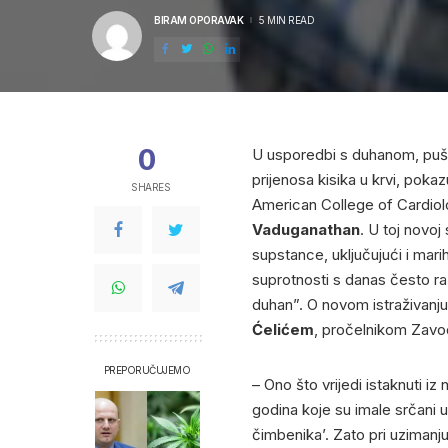
BIRAM OPORAVAK
5 MIN READ
POSTED
BY
0
U usporedbi s duhanom, puš
prijenosa kisika u krvi, poka
SHARES
American College of Cardiolo
Vaduganathan
. U toj novoj
supstance, uključujući i marih
suprotnosti s danas često ra
duhan”. O novom istraživanju
Ćelićem
, pročelnikom Zavod
PREPORUČUJEMO
– Ono što vrijedi istaknuti i
godina koje su imale srčani 
čimbenika’. Zato pri uzimanj