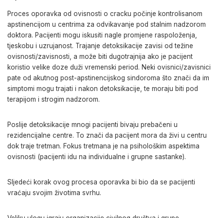
Proces oporavka od ovisnosti o cracku počinje kontrolisanom
apstinencijom u centrima za odvikavanje pod stalnim nadzorom
doktora. Pacijenti mogu iskusiti nagle promjene raspoloženja,
tjeskobu i uzrujanost. Trajanje detoksikacije zavisi od težine
ovisnosti/zavisnosti, a može biti dugotrajnija ako je pacijent
koristio velike doze duži vremenski period. Neki ovisnici/zavisnici
pate od akutnog post-apstinencijskog sindoroma što znači da im
simptomi mogu trajati i nakon detoksikacije, te moraju biti pod
terapijom i strogim nadzorom.
Poslije detoksikacije mnogi pacijenti bivaju prebačeni u
rezidencijalne centre. To znači da pacijent mora da živi u centru
dok traje tretman. Fokus tretmana je na psihološkim aspektima
ovisnosti (pacijenti idu na individualne i grupne sastanke).
Sljedeći korak ovog procesa oporavka bi bio da se pacijenti
vraćaju svojim životima svrhu.
Veliku ulogu igraju organizacije civilnog društva i grupe