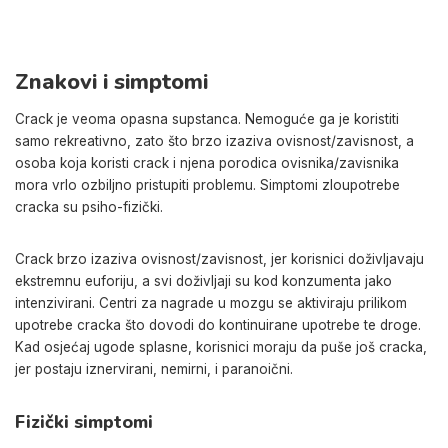
Znakovi i simptomi
Crack je veoma opasna supstanca. Nemoguće ga je koristiti
samo rekreativno, zato što brzo izaziva ovisnost/zavisnost, a
osoba koja koristi crack i njena porodica ovisnika/zavisnika
mora vrlo ozbiljno pristupiti problemu. Simptomi zloupotrebe
cracka su psiho-fizički.
Crack brzo izaziva ovisnost/zavisnost, jer korisnici doživljavaju
ekstremnu euforiju, a svi doživljaji su kod konzumenta jako
intenzivirani. Centri za nagrade u mozgu se aktiviraju prilikom
upotrebe cracka što dovodi do kontinuirane upotrebe te droge.
Kad osjećaj ugode splasne, korisnici moraju da puše još cracka,
jer postaju iznervirani, nemirni, i paranoični.
Fizički simptomi