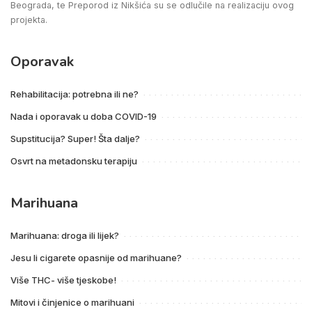
Beograda, te Preporod iz Nikšića su se odlučile na realizaciju ovog
projekta.
Oporavak
Rehabilitacija: potrebna ili ne?
Nada i oporavak u doba COVID-19
Supstitucija? Super! Šta dalje?
Osvrt na metadonsku terapiju
Marihuana
Marihuana: droga ili lijek?
Jesu li cigarete opasnije od marihuane?
Više THC- više tjeskobe!
Mitovi i činjenice o marihuani