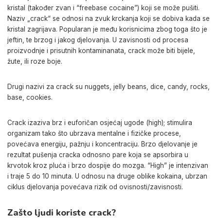
kristal (također zvan i “freebase cocaine”) koji se može pušiti.
Naziv „crack“ se odnosi na zvuk krckanja koji se dobiva kada se
kristal zagrijava. Popularan je među korisnicima zbog toga što je
jeftin, te brzog i jakog djelovanja. U zavisnosti od procesa
proizvodnje i prisutnih kontaminanata, crack može biti bijele,
žute, ili roze boje.
Drugi nazivi za crack su nuggets, jelly beans, dice, candy, rocks,
base, cookies.
Crack izaziva brz i euforičan osjećaj ugode (high); stimulira
organizam tako što ubrzava mentalne i fizičke procese,
povećava energiju, pažnju i koncentraciju. Brzo djelovanje je
rezultat pušenja cracka odnosno pare koja se apsorbira u
krvotok kroz pluća i brzo dospije do mozga. “High” je intenzivan
i traje 5 do 10 minuta. U odnosu na druge oblike kokaina, ubrzan
ciklus djelovanja povećava rizik od ovisnosti/zavisnosti.
Zašto ljudi koriste crack?