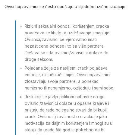
Ovisnici/zavisnici se često upuštaju u sljedeće rizične situacije:
Rizični seksualni odnosi: korištenjem cracka
povećava se libido, a uzdržavanje smanjuje.
Ovisnici/zavisnici će vjerovatno imati
nezaštićene odnose i to sa više partnera.
Dešava se i da ovisnici/zavisnici dolaze do
droge seksom.
Pojačana želja za nasiljem: crack pojačava
emocije, uključujući i bijes. Ovisnici/zavisnici
zlostavljaju svoje partnere, a ponekad
namjerno ili nenamjerno, ozljeđuju i sami sebe.
Rizik koji se javlja prilikom nabavke droge:
ovisnici/zavisnici dolaze u opasne krajeve i
pristaju da rade nelegalne stvari da bi kupili
crack. Ovisnost/zavisnost o cracku je jaka
motivacija za daljnim korištenjem i mnogi su u
stanju da urade šta god je potrebno da bi