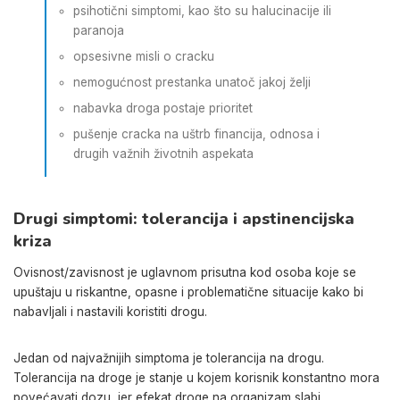
psihotični simptomi, kao što su halucinacije ili
paranoja
opsesivne misli o cracku
nemogućnost prestanka unatoč jakoj želji
nabavka droga postaje prioritet
pušenje cracka na uštrb financija, odnosa i
drugih važnih životnih aspekata
Drugi simptomi: tolerancija i apstinencijska
kriza
Ovisnost/zavisnost je uglavnom prisutna kod osoba koje se
upuštaju u riskantne, opasne i problematične situacije kako bi
nabavljali i nastavili koristiti drogu.
Jedan od najvažnijih simptoma je tolerancija na drogu.
Tolerancija na droge je stanje u kojem korisnik konstantno mora
povećavati dozu, jer efekat droge na organizam slabi.