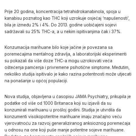
Prije 20 godina, koncentracija tetrahidrokanabinola, spoja u
kanabisu poznatog kao THC koji uzrokuje osjećaj ‘napušenosti’,
bila je između 2% i 4%. Do 2013. godine uobičajeni sojevi
sadržavali su 25% THC-a, a u nekim ispitivanjima čak i 37%.
Konzumacija marihuane bilo koje jačine je povezana sa
poremećajima mentalnog zdravlja, a laboratorijski eksperimenti
su pokazali da više doze THC-a mogu uzrokovati veća
oštećenja pamćenja i privremene psihotične simptome. Međutim,
nekoliko studija ispitivalo je kako razina potentnosti može utjecati
na ponašanje u općoj populaciji.
Nova studija, objavljena u časopisu JAMA Psychiatry, prikupila je
podatke od više od 1000 Britanaca koji su izjavili da su
konzumirali marihuanu u prošloj godini. Studija je utvrdila da
konzumenti visokopotentne marihuane imaju značajno veću
vjerovatnoću za razvoj generaliziranog anksioznog poremećaja
u odnosu na one koji puše manje potentne sojeve marihuane.