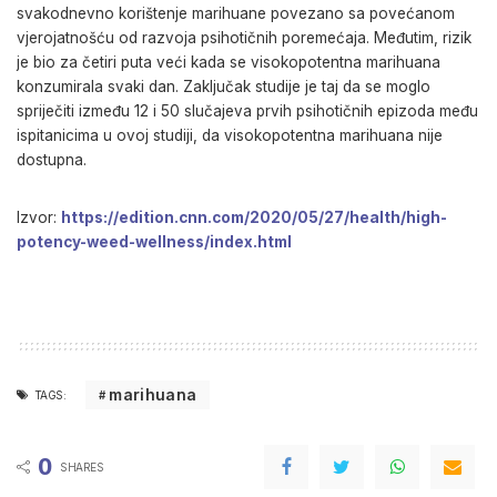
svakodnevno korištenje marihuane povezano sa povećanom
vjerojatnošću od razvoja psihotičnih poremećaja. Međutim, rizik
je bio za četiri puta veći kada se visokopotentna marihuana
konzumirala svaki dan. Zaključak studije je taj da se moglo
spriječiti između 12 i 50 slučajeva prvih psihotičnih epizoda među
ispitanicima u ovoj studiji, da visokopotentna marihuana nije
dostupna.
Izvor:
https://edition.cnn.com/2020/05/27/health/high-
potency-weed-wellness/index.html
marihuana
TAGS:
0
SHARES