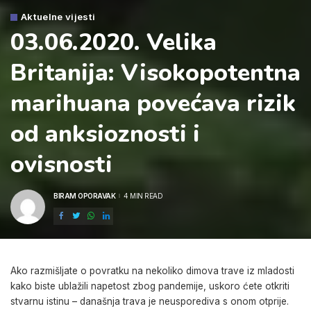
Aktuelne vijesti
03.06.2020. Velika
Britanija: Visokopotentna
marihuana povećava rizik
od anksioznosti i
ovisnosti
BIRAM OPORAVAK
4 MIN READ
POSTED
BY
Ako razmišljate o povratku na nekoliko dimova trave iz mladosti
kako biste ublažili napetost zbog pandemije, uskoro ćete otkriti
stvarnu istinu – današnja trava je neusporediva s onom otprije.