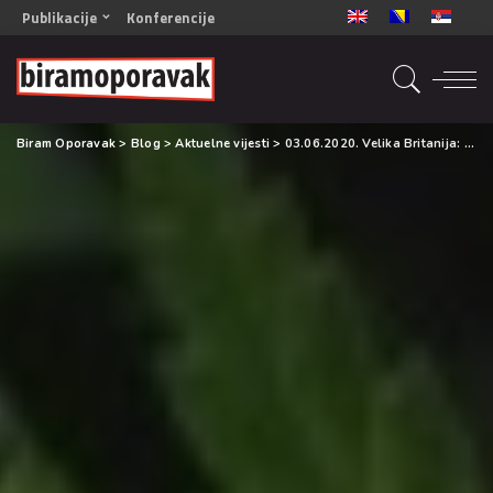
Publikacije
Konferencije
OPORAVAK- Naš zajednički cilj BiH/CG
OPORAVAK- Naš zajednički cilj SRB
RECOVERY- Our common goal ENG
Biram Oporavak
>
Blog
>
Aktuelne vijesti
>
03.06.2020. Velika Britanija: Visokopotentna marihuana povećava rizik od anksioznosti i ovisnosti
OPORAVAK- Naš zajednički cilj 2
Mala knjiga vještina
Šta ne raditi
Radna sveska za oporavak