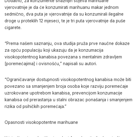
Dodatno, za konzumente snažnijih sojeva marihuane
vjerovatnije je da će konzumirati marihuanu makar jednom
sedmično, dva puta je vjerovatnije da su konzumirali ilegalne
droge u proteklih 12 mjeseci, te je tri puta vjerovatnije da puše
cigarete.
“Prema našem saznanju, ova studija pruža prve naučne dokaze
za opću populaciju koji ukazuju da je konzumacija
visokopotentnog kanabisa povezana s mentalnim zdravljem
[poremećajima] i ovisnošću,” napisali su autori.
“Ograničavanje dostupnosti visokopotentnog kanabisa može biti
povezano sa smanjenjem broja osoba koje razviju poremećaje
uzrokovane upotrebom kanabisa, prevencijom konzumacije
kanabisa od prerastanja u stalni obrazac ponašanja i smanjenjem
rizika od psihičkih poremećaja.”
Opasnosti visokopotentne marihuane