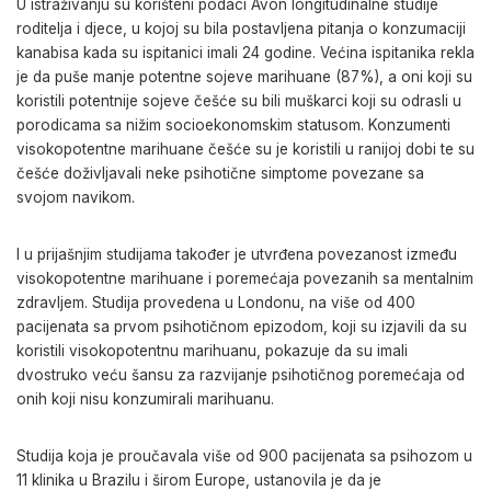
U istraživanju su korišteni podaci Avon longitudinalne studije
roditelja i djece, u kojoj su bila postavljena pitanja o konzumaciji
kanabisa kada su ispitanici imali 24 godine. Većina ispitanika rekla
je da puše manje potentne sojeve marihuane (87%), a oni koji su
koristili potentnije sojeve češće su bili muškarci koji su odrasli u
porodicama sa nižim socioekonomskim statusom. Konzumenti
visokopotentne marihuane češće su je koristili u ranijoj dobi te su
češće doživljavali neke psihotične simptome povezane sa
svojom navikom.
I u prijašnjim studijama također je utvrđena povezanost između
visokopotentne marihuane i poremećaja povezanih sa mentalnim
zdravljem. Studija provedena u Londonu, na više od 400
pacijenata sa prvom psihotičnom epizodom, koji su izjavili da su
koristili visokopotentnu marihuanu, pokazuje da su imali
dvostruko veću šansu za razvijanje psihotičnog poremećaja od
onih koji nisu konzumirali marihuanu.
Studija koja je proučavala više od 900 pacijenata sa psihozom u
11 klinika u Brazilu i širom Europe, ustanovila je da je