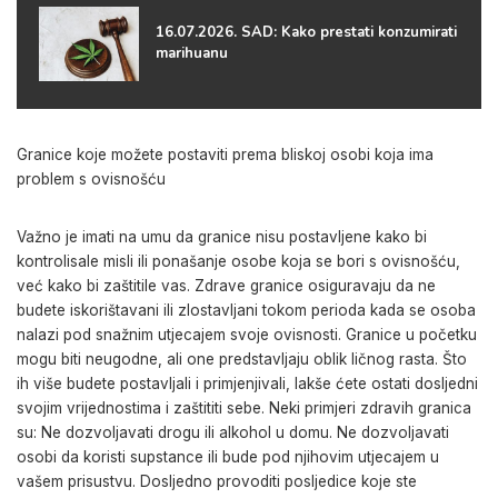
16.07.2026. SAD: Kako prestati konzumirati
marihuanu
Granice koje možete postaviti prema bliskoj osobi koja ima
problem s ovisnošću
Važno je imati na umu da granice nisu postavljene kako bi
kontrolisale misli ili ponašanje osobe koja se bori s ovisnošću,
već kako bi zaštitile vas. Zdrave granice osiguravaju da ne
budete iskorištavani ili zlostavljani tokom perioda kada se osoba
nalazi pod snažnim utjecajem svoje ovisnosti. Granice u početku
mogu biti neugodne, ali one predstavljaju oblik ličnog rasta. Što
ih više budete postavljali i primjenjivali, lakše ćete ostati dosljedni
svojim vrijednostima i zaštititi sebe. Neki primjeri zdravih granica
su: Ne dozvoljavati drogu ili alkohol u domu. Ne dozvoljavati
osobi da koristi supstance ili bude pod njihovim utjecajem u
vašem prisustvu. Dosljedno provoditi posljedice koje ste