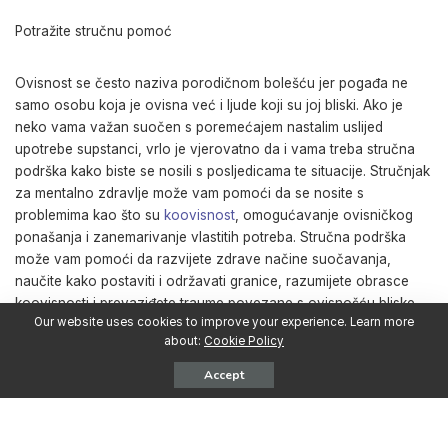
Potražite stručnu pomoć
Ovisnost se često naziva porodičnom bolešću jer pogađa ne
samo osobu koja je ovisna već i ljude koji su joj bliski. Ako je
neko vama važan suočen s poremećajem nastalim uslijed
upotrebe supstanci, vrlo je vjerovatno da i vama treba stručna
podrška kako biste se nosili s posljedicama te situacije. Stručnjak
za mentalno zdravlje može vam pomoći da se nosite s
problemima kao što su
koovisnost
, omogućavanje ovisničkog
ponašanja i zanemarivanje vlastitih potreba. Stručna podrška
može vam pomoći da razvijete zdrave načine suočavanja,
naučite kako postaviti i održavati granice, razumijete obrasce
koovisnosti i prevaziđete traume povezane s ovisnošću bliske
Our website uses cookies to improve your experience. Learn more
osobe.
about:
Cookie Policy
Accept
Udaljite se i zadržite potrebnu distance.
Ponekad je najbolje napraviti pauzu od odnosa s bliskom