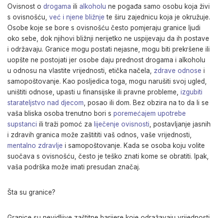
Ovisnost o
drogama
ili
alkoholu
ne pogađa samo osobu koja živi
s ovisnošću,
već i njene bližnje
te širu zajednicu koja je okružuje.
Osobe koje se bore s ovisnošću često pomjeraju granice ljudi
oko sebe, dok njihovi bližnji nerijetko ne uspijevaju da ih postave
i održavaju. Granice mogu postati nejasne, mogu biti prekršene ili
uopšte ne postojati jer osobe daju prednost drogama i alkoholu
u odnosu na vlastite vrijednosti, etička načela,
zdrave odnose
i
samopoštovanje. Kao posljedica toga, mogu narušiti svoj ugled,
uništiti odnose, upasti u finansijske ili pravne probleme,
izgubiti
starateljstvo nad djecom
, posao ili dom. Bez obzira na to da li se
vaša bliska osoba trenutno bori s
poremećajem upotrebe
supstanci
ili traži pomoć za
liječenje ovisnosti
, postavljanje jasnih
i zdravih granica može zaštititi vaš odnos, vaše vrijednosti,
mentalno zdravlje
i samopoštovanje. Kada se osoba koju volite
suočava s ovisnošću, često je teško znati kome se obratiti. Ipak,
vaša podrška može imati presudan značaj.
Šta su granice?
Granice su nevidljive zaštitne barijere koje odražavaju vrijednosti