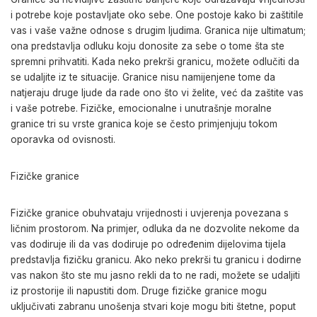
i potrebe koje postavljate oko sebe. One postoje kako bi zaštitile
vas i vaše važne odnose s drugim ljudima. Granica nije ultimatum;
ona predstavlja odluku koju donosite za sebe o tome šta ste
spremni prihvatiti. Kada neko prekrši granicu, možete odlučiti da
se udaljite iz te situacije. Granice nisu namijenjene tome da
natjeraju druge ljude da rade ono što vi želite, već da zaštite vas
i vaše potrebe. Fizičke, emocionalne i unutrašnje moralne
granice tri su vrste granica koje se često primjenjuju tokom
oporavka od ovisnosti.
Fizičke granice
Fizičke granice obuhvataju vrijednosti i uvjerenja povezana s
ličnim prostorom. Na primjer, odluka da ne dozvolite nekome da
vas dodiruje ili da vas dodiruje po određenim dijelovima tijela
predstavlja fizičku granicu. Ako neko prekrši tu granicu i dodirne
vas nakon što ste mu jasno rekli da to ne radi, možete se udaljiti
iz prostorije ili napustiti dom. Druge fizičke granice mogu
uključivati zabranu unošenja stvari koje mogu biti štetne, poput