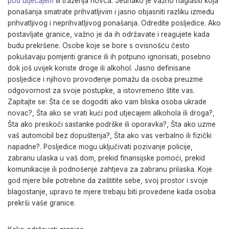
pod utjecajem
ili traženja novca. Jednako je važno naglasiti koja
ponašanja smatrate prihvatljivim i jasno objasniti razliku između
prihvatljivog i neprihvatljivog ponašanja. Odredite posljedice. Ako
postavljate granice, važno je da ih održavate i reagujete kada
budu prekršene. Osobe koje se bore s ovisnošću često
pokušavaju pomjeriti granice ili ih potpuno ignorisati, posebno
dok još uvijek koriste droge ili alkohol. Jasno definisane
posljedice i njihovo provođenje pomažu da osoba preuzme
odgovornost za svoje postupke, a istovremeno štite vas.
Zapitajte se: Šta će se dogoditi ako vam bliska osoba ukrade
novac?, Šta ako se vrati kući pod utjecajem alkohola ili droga?,
Šta ako preskoči sastanke podrške ili oporavka?, Šta ako uzme
vaš automobil bez dopuštenja?, Šta ako vas verbalno ili fizički
napadne?. Posljedice mogu uključivati pozivanje policije,
zabranu ulaska u vaš dom, prekid finansijske pomoći, prekid
komunikacije ili podnošenje zahtjeva za zabranu prilaska. Koje
god mjere bile potrebne da zaštitite sebe, svoj prostor i svoje
blagostanje, upravo te mjere trebaju biti provedene kada osoba
prekrši vaše granice.