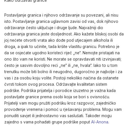
Kako održavati granice
Postavljanje granica i njihovo održavanje su povezani, ali nisu
isto. Postavljanje granica uglavnom zavisi od vas, dok njihovo
održavanje često uključuje i druge ljude. Najvažniji dio
održavanja granica jeste dosljednost. Ako kažete bliskoj osobi da
joj nećete otvoriti vrata ako dođe pod utjecajem alkohola ili
droga, a ipak to učinite, tada kršite vlastitu granicu. Potrebno je
da se osjećate ugodno koristeći riječ „ne“. Nemojte pristajati na
ono što vam ne koristi. Ne morate se opravdavati niti izvinjavati;
često je sasvim dovoljno reći „ne“ ili „ne, hvala“. Iako to u tom
trenutku može biti bolno ili neugodno, dugoročno je najbolje i za
vas i za osobu koju volite. Postoji nekoliko načina da ostanete
čvrsti tokom ovog procesa. Održavajte kvalitetan sistem
podrške. Podrška prijatelja i porodice izuzetno je važna kada
postavljate granice prema osobi koja se bori s ovisnošću.
Prijatelji vam mogu pružiti podršku kroz razgovor, zajedničko
provođenje vremena i pomoć u rješavanju problema. Mogu vam
ponuditi savjet ili jednostavno vas saslušati. Također mogu
zajedno s vama pohađati grupe podrške poput
Al-Anona
.