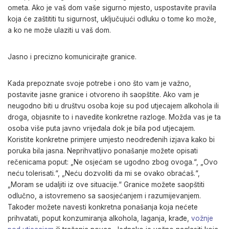
ometa. Ako je vaš dom vaše sigurno mjesto, uspostavite pravila
koja će zaštititi tu sigurnost, uključujući odluku o tome ko može,
a ko ne može ulaziti u vaš dom.
Jasno i precizno komunicirajte granice.
Kada prepoznate svoje potrebe i ono što vam je važno,
postavite jasne granice i otvoreno ih saopštite. Ako vam je
neugodno biti u društvu osoba koje su pod utjecajem alkohola ili
droga, objasnite to i navedite konkretne razloge. Možda vas je ta
osoba više puta javno vrijeđala dok je bila pod utjecajem.
Koristite konkretne primjere umjesto neodređenih izjava kako bi
poruka bila jasna. Neprihvatljivo ponašanje možete opisati
rečenicama poput: „Ne osjećam se ugodno zbog ovoga.“, „Ovo
neću tolerisati.“, „Neću dozvoliti da mi se ovako obraćaš.“,
„Moram se udaljiti iz ove situacije.“ Granice možete saopštiti
odlučno, a istovremeno sa saosjećanjem i razumijevanjem.
Također možete navesti konkretna ponašanja koja nećete
prihvatati, poput konzumiranja alkohola, laganja, krađe,
vožnje