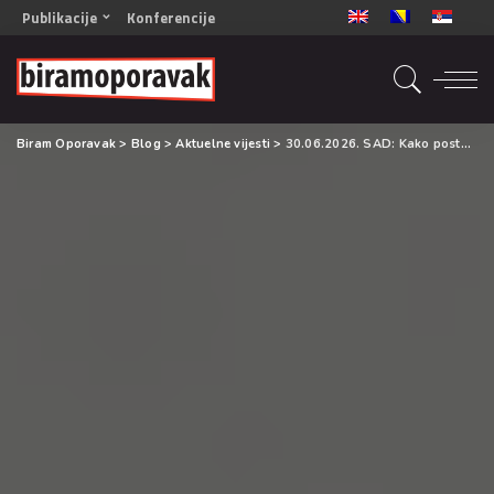
Publikacije
Konferencije
OPORAVAK- Naš zajednički cilj BiH/CG
OPORAVAK- Naš zajednički cilj SRB
RECOVERY- Our common goal ENG
Biram Oporavak
>
Blog
>
Aktuelne vijesti
>
30.06.2026. SAD: Kako postaviti i održavati granice s osobom koja se bori s ovisnošću
OPORAVAK- Naš zajednički cilj 2
Mala knjiga vještina
Šta ne raditi
Radna sveska za oporavak