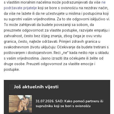
s vlastitim moralnim načelima može podrazumijevati da više
ne
podržavate prijatelje
koji se bore s ovisnošću na nezdrav način,
da više ne lažete ili da ne učestvujete u mislima i postupcima koji
su suprotni vašim vrijednostima. Za to ste odgovorni isključivo vi.
To može zahtijevati da budete povezaniji sa sobom, da
preuzmete odgovornost za vlastite postupke, razvijate empatiju i
zahvalnost, često bez ičijeg znanja, zbog čega je ovu vrstu
granica, često, najteže održavati. Primjeri zdravih granica u
svakodnevnom životu uključuju: Očekivanje da budete tretirani s
poštovanjem i dostojanstvom. Reći „ne“ kada nešto nije u skladu
s vašim vrijednostima. Jasno izraziti šta očekujete ili želite od
druge osobe. Preuzeti odgovornost za vlastite emocije i
postupke.
Još aktuelnih vijesti
31.07.2026. SAD: Kako pomoći partneru ili
supružniku koji se bori s ovisnošću