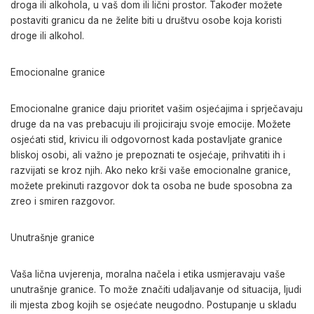
droga ili alkohola, u vaš dom ili lični prostor. Također možete
postaviti granicu da ne želite biti u društvu osobe koja koristi
droge ili alkohol.
Emocionalne granice
Emocionalne granice daju prioritet vašim osjećajima i sprječavaju
druge da na vas prebacuju ili projiciraju svoje emocije. Možete
osjećati stid, krivicu ili odgovornost kada postavljate granice
bliskoj osobi, ali važno je prepoznati te osjećaje, prihvatiti ih i
razvijati se kroz njih. Ako neko krši vaše emocionalne granice,
možete prekinuti razgovor dok ta osoba ne bude sposobna za
zreo i smiren razgovor.
Unutrašnje granice
Vaša lična uvjerenja, moralna načela i etika usmjeravaju vaše
unutrašnje granice. To može značiti udaljavanje od situacija, ljudi
ili mjesta zbog kojih se osjećate neugodno. Postupanje u skladu