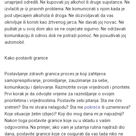
unaprijed odredili. Ne kupovati joj alkohol ili druge supstance. Ne
izvlačiti je iz pravnih problema. Ne komunicirati s njom kada je
pod utjecajem alkohola ili droga. Ne dozvoljavati da vas
okrivljuje ili koristi kao žrtvenog jarca. Ne davati joj novac. Ne
puštati je u svoj dom ako se ne osjećate sigurno. Ne održavati
komunikaciju ili odnos dok ne potraži pomoć. Ne posuđivati joj
automobil.
Kako postaviti granice
Postavljanje zdravih granica proces je koji zahtijeva
samopreispitivanje, promišljanje, zauzimanje za sebe,
komunikaciju i djelovanje. Razmotrite svoje vrijednosti i prioritete.
Prvi korak je da odvojite vrijeme za razmišljanje o svojim
prioritetima i vrijednostima. Postavite sebi pitanja: Šta me čini
sretnim? Šta mi stvara nelagodu? Šta me
pokreće
ili uznemirava?
Koje situacije želim izbjeći? Koji dio mog dana mi je najvažniji?
Nakon toga postavite granice koje su u skladu s vašim
odgovorima. Na primjer, ako vam je jutarnja rutina najdraži dio
dana, postavite granice koje će osigurati da vas tada niko ne