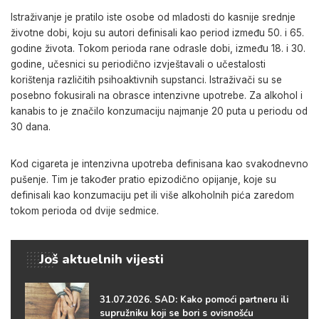
Istraživanje je pratilo iste osobe od mladosti do kasnije srednje
životne dobi, koju su autori definisali kao period između 50. i 65.
godine života. Tokom perioda rane odrasle dobi, između 18. i 30.
godine, učesnici su periodično izvještavali o učestalosti
korištenja različitih psihoaktivnih supstanci. Istraživači su se
posebno fokusirali na obrasce intenzivne upotrebe. Za alkohol i
kanabis to je značilo konzumaciju najmanje 20 puta u periodu od
30 dana.
Kod cigareta je intenzivna upotreba definisana kao svakodnevno
pušenje. Tim je također pratio epizodično opijanje, koje su
definisali kao konzumaciju pet ili više alkoholnih pića zaredom
tokom perioda od dvije sedmice.
Još aktuelnih vijesti
31.07.2026. SAD: Kako pomoći partneru ili
supružniku koji se bori s ovisnošću