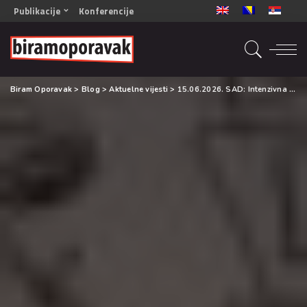
Publikacije
Konferencije
OPORAVAK- Naš zajednički cilj BiH/CG
OPORAVAK- Naš zajednički cilj SRB
RECOVERY- Our common goal ENG
Biram Oporavak
>
Blog
>
Aktuelne vijesti
>
15.06.2026. SAD: Intenzivna upotreba psihoaktivnih supstanci u ranoj odrasloj dobi predviđa probleme s pamćenjem decenijama kasnije
OPORAVAK- Naš zajednički cilj 2
Mala knjiga vještina
Šta ne raditi
Radna sveska za oporavak