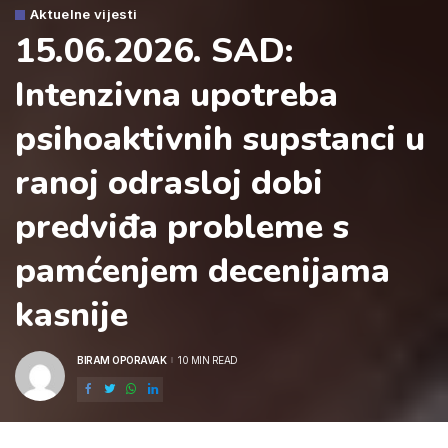
Aktuelne vijesti
15.06.2026. SAD:
Intenzivna upotreba
psihoaktivnih supstanci u
ranoj odrasloj dobi
predviđa probleme s
pamćenjem decenijama
kasnije
BIRAM OPORAVAK
10 MIN READ
POSTED
BY