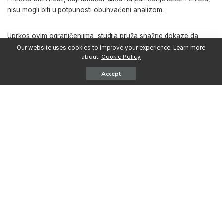
nisu mogli biti u potpunosti obuhvaćeni analizom.
Uprkos ovim ograničenjima, studija pruža snažne dokaze da
životni izbori u ranoj odrasloj dobi mogu imati dugotrajan uticaj
Our website uses cookies to improve your experience. Learn more
na starenje mozga. Razumijevanje razvoja ovih obrazaca
about:
Cookie Policy
ponašanja tokom više decenija omogućava zdravstvenim
Accept
stručnjacima da bolje procijene kada je potrebno intervenirati.
„Kao što smo pokazali, ovo istraživanje ukazuje na moguće
dugoročne štetne posljedice intenzivne upotrebe psihoaktivnih
supstanci u ranoj odrasloj dobi na kognitivno zdravlje kasnije u
životu. Ono naglašava važnost ranih intervencija“, izjavila je
Patrick.
Identifikovanjem načina na koji upotreba psihoaktivnih supstanci
među mladim ljudima vodi ka razvoju ovisnosti u srednjoj
životnoj dobi i kasnijem kognitivnom propadanju
,
stručnjaci za
javno zdravstvo mogu preciznije usmjeriti svoje preventivne
aktivnosti. Pomoć mladim odraslim osobama u upravljanju