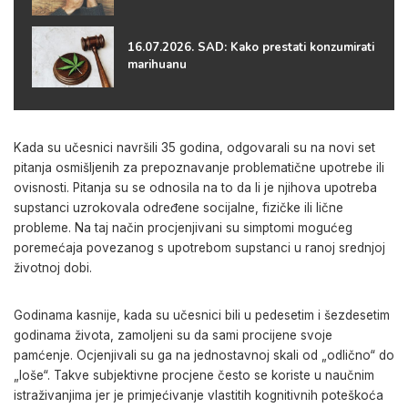
16.07.2026. SAD: Kako prestati konzumirati
marihuanu
Kada su učesnici navršili 35 godina, odgovarali su na novi set
pitanja osmišljenih za prepoznavanje problematične upotrebe ili
ovisnosti. Pitanja su se odnosila na to da li je njihova upotreba
supstanci uzrokovala određene socijalne, fizičke ili lične
probleme. Na taj način procjenjivani su simptomi mogućeg
poremećaja povezanog s upotrebom supstanci u ranoj srednjoj
životnoj dobi.
Godinama kasnije, kada su učesnici bili u pedesetim i šezdesetim
godinama života, zamoljeni su da sami procijene svoje
pamćenje. Ocjenjivali su ga na jednostavnoj skali od „odlično“ do
„loše“. Takve subjektivne procjene često se koriste u naučnim
istraživanjima jer je primjećivanje vlastitih kognitivnih poteškoća