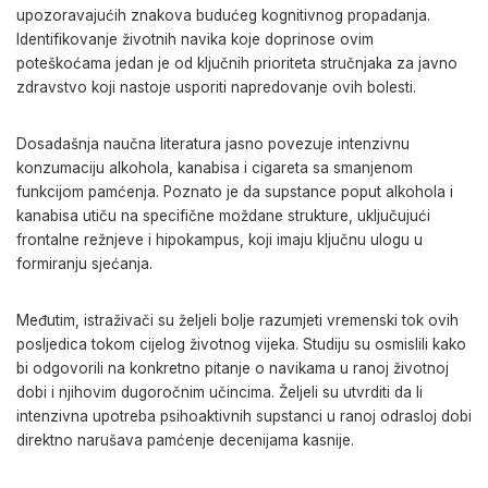
upozoravajućih znakova budućeg kognitivnog propadanja.
Identifikovanje životnih navika koje doprinose ovim
poteškoćama jedan je od ključnih prioriteta stručnjaka za javno
zdravstvo koji nastoje usporiti napredovanje ovih bolesti.
Dosadašnja naučna literatura jasno povezuje intenzivnu
konzumaciju alkohola, kanabisa i cigareta sa smanjenom
funkcijom pamćenja. Poznato je da supstance poput alkohola i
kanabisa utiču na specifične moždane strukture, uključujući
frontalne režnjeve i hipokampus, koji imaju ključnu ulogu u
formiranju sjećanja.
Međutim, istraživači su željeli bolje razumjeti vremenski tok ovih
posljedica tokom cijelog životnog vijeka. Studiju su osmislili kako
bi odgovorili na konkretno pitanje o navikama u ranoj životnoj
dobi i njihovim dugoročnim učincima. Željeli su utvrditi da li
intenzivna upotreba psihoaktivnih supstanci u ranoj odrasloj dobi
direktno narušava pamćenje decenijama kasnije.