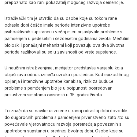
prepoznato kao rani pokazatelj mogućeg razvoja demencije.
Istraživački tim je utvrdio da su osobe koje su tokom rane
odrasle dobi češće imale periode intenzivne upotrebe
psihoaktivnih supstanci u većoj mjeri prijavljivale probleme s
pamćenjem u pedesetim i šezdesetim godinama života. Međutim,
biološki i ponašajni mehanizmi koji povezuju ova dva životna
perioda razlikovali su se u zavisnosti od vrste supstance.
U naučnim istraživanjima, medijator predstavlja varijablu koja
objašnjava odnos između uzroka i posljedice. Kod epizodičnog
opijanja i intenzivne upotrebe kanabisa, rizik za buduće
probleme s pamćenjem bio je u potpunosti posredovan
prisustvom simptoma ovisnosti u 35. godini života.
To znači da su navike usvojene u ranoj odrasloj dobi dovodile
do dugoročnih problema s pamćenjem prvenstveno zato što su
povećavale vjerovatnoću razvoja poremećaja povezanih s
upotrebom supstanci u srednjoj životnoj dobi. Osobe koje su