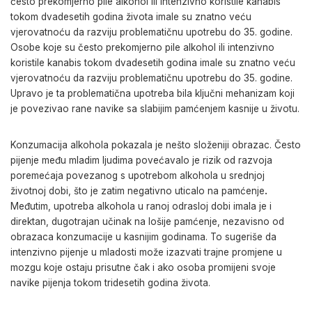
često prekomjerno pile alkohol ili intenzivno koristile kanabis
tokom dvadesetih godina života imale su znatno veću
vjerovatnoću da razviju problematičnu upotrebu do 35. godine.
Osobe koje su često prekomjerno pile alkohol ili intenzivno
koristile kanabis tokom dvadesetih godina imale su znatno veću
vjerovatnoću da razviju problematičnu upotrebu do 35. godine.
Upravo je ta problematična upotreba bila ključni mehanizam koji
je povezivao rane navike sa slabijim pamćenjem kasnije u životu.
Konzumacija alkohola pokazala je nešto složeniji obrazac. Često
pijenje među mladim ljudima povećavalo je rizik od razvoja
poremećaja povezanog s upotrebom alkohola u srednjoj
životnoj dobi, što je zatim negativno uticalo na pamćenje
.
Međutim, upotreba alkohola u ranoj odrasloj dobi imala je i
direktan, dugotrajan učinak na lošije pamćenje, nezavisno od
obrazaca konzumacije u kasnijim godinama. To sugeriše da
intenzivno pijenje u mladosti može izazvati trajne promjene u
mozgu koje ostaju prisutne čak i ako osoba promijeni svoje
navike pijenja tokom tridesetih godina života.