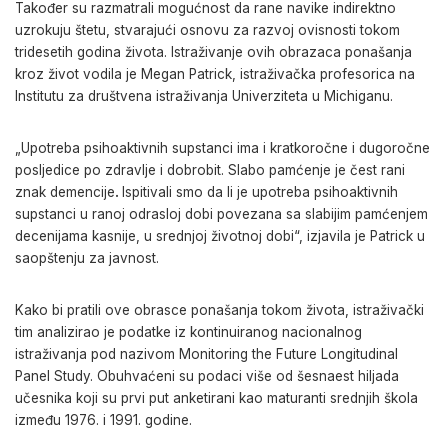
Također su razmatrali mogućnost da rane navike indirektno
uzrokuju štetu, stvarajući osnovu za razvoj ovisnosti tokom
tridesetih godina života. Istraživanje ovih obrazaca ponašanja
kroz život vodila je Megan Patrick, istraživačka profesorica na
Institutu za društvena istraživanja Univerziteta u Michiganu.
„Upotreba psihoaktivnih supstanci ima i kratkoročne i dugoročne
posljedice po zdravlje i dobrobit. Slabo pamćenje je čest rani
znak demencije
.
Ispitivali smo da li je upotreba psihoaktivnih
supstanci u ranoj odrasloj dobi povezana sa slabijim pamćenjem
decenijama kasnije, u srednjoj životnoj dobi“, izjavila je Patrick u
saopštenju za javnost.
Kako bi pratili ove obrasce ponašanja tokom života, istraživački
tim analizirao je podatke iz kontinuiranog nacionalnog
istraživanja pod nazivom Monitoring the Future Longitudinal
Panel Study. Obuhvaćeni su podaci više od šesnaest hiljada
učesnika koji su prvi put anketirani kao maturanti srednjih škola
između 1976. i 1991. godine.