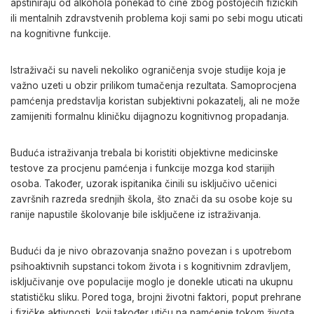
apstiniraju od alkohola ponekad to čine zbog postojećih fizičkih
ili mentalnih zdravstvenih problema koji sami po sebi mogu uticati
na kognitivne funkcije.
Istraživači su naveli nekoliko ograničenja svoje studije koja je
važno uzeti u obzir prilikom tumačenja rezultata. Samoprocjena
pamćenja predstavlja koristan subjektivni pokazatelj, ali ne može
zamijeniti formalnu kliničku dijagnozu kognitivnog propadanja.
Buduća istraživanja trebala bi koristiti objektivne medicinske
testove za procjenu pamćenja i funkcije mozga kod starijih
osoba. Također, uzorak ispitanika činili su isključivo učenici
završnih razreda srednjih škola, što znači da su osobe koje su
ranije napustile školovanje bile isključene iz istraživanja.
Budući da je nivo obrazovanja snažno povezan i s upotrebom
psihoaktivnih supstanci tokom života i s kognitivnim zdravljem,
isključivanje ove populacije moglo je donekle uticati na ukupnu
statističku sliku. Pored toga, brojni životni faktori, poput prehrane
i fizičke aktivnosti, koji također utiču na pamćenje tokom života,