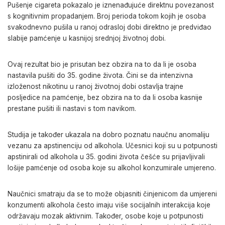
Pušenje cigareta pokazalo je iznenađujuće direktnu povezanost
s kognitivnim propadanjem. Broj perioda tokom kojih je osoba
svakodnevno pušila u ranoj odrasloj dobi direktno je predviđao
slabije pamćenje u kasnijoj srednjoj životnoj dobi.
Ovaj rezultat bio je prisutan bez obzira na to da li je osoba
nastavila pušiti do 35. godine života. Čini se da intenzivna
izloženost nikotinu u ranoj životnoj dobi ostavlja trajne
posljedice na pamćenje, bez obzira na to da li osoba kasnije
prestane pušiti ili nastavi s tom navikom.
Studija je također ukazala na dobro poznatu naučnu anomaliju
vezanu za apstinenciju od alkohola. Učesnici koji su u potpunosti
apstinirali od alkohola u 35. godini života češće su prijavljivali
lošije pamćenje od osoba koje su alkohol konzumirale umjereno.
Naučnici smatraju da se to može objasniti činjenicom da umjereni
konzumenti alkohola često imaju više socijalnih interakcija koje
održavaju mozak aktivnim. Također, osobe koje u potpunosti