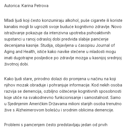
Autorica: Karina Petrova
Mladi ljudi koji često konzumiraju alkohol, puše cigarete ili koriste
kanabis mogli bi ugroziti svoje buduće kognitivno zdravlje. Novo
istraživanje pokazuje da intenzivna upotreba psihoaktivnih
supstanci u ranoj odrasloj dobi predviđa slabije pamćenje
decenijama kasnije. Studija, objavljena u časopisu Journal of
Aging and Health, ističe kako navike stečene u mladosti mogu
imati dugotrajne posljedice po zdravlje mozga u kasnijoj srednjoj
životnoj dobi.
Kako ljudi stare, prirodno dolazi do promjena u načinu na koji
njihov mozak obrađuje i pohranjuje informacije. Kod nekih osoba
razvija se demencija, ozbiljno oštećenje kognitivnih sposobnosti
koje utiče na svakodnevno funkcionisanje i samostalnost. Samo
u Sjedinjenim Američkim Državama milioni starijih osoba trenutno
žive s Alzheimerovom bolešću i srodnim oblicima demencije.
Problemi s pamćenjem često predstavljaju jedan od prvih