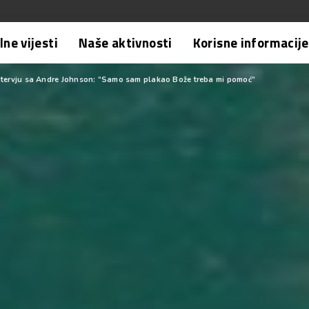
ne vijesti
Naše aktivnosti
Korisne informacije
ntervju sa Andre Johnson: “Samo sam plakao Bože treba mi pomoć”