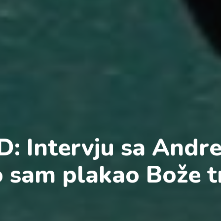
: Intervju sa Andr
 sam plakao Bože t