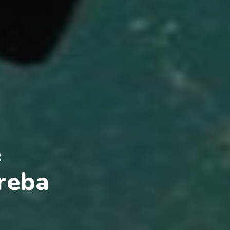
e
reba