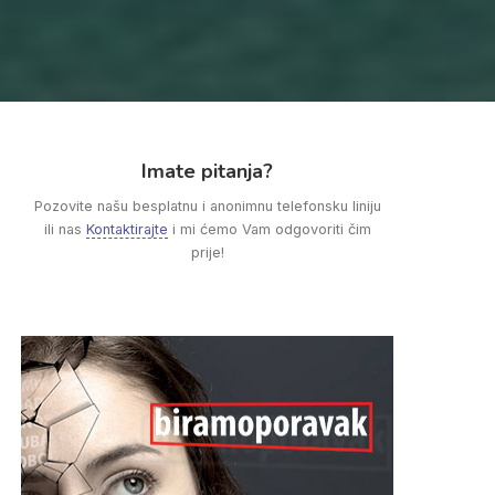
Imate pitanja?
Pozovite našu besplatnu i anonimnu telefonsku liniju
ili nas
Kontaktirajte
i mi ćemo Vam odgovoriti čim
prije!