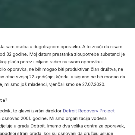
Ja sam osoba u dugotrajnom oporavku. A to znači da nisam
iše od 32 godine. Moj datum prestanka zloupotrebe substanci je
 koji plaća porez i ciljano radim na svom oporavku i
ilo oporavka, ne bih mogao biti produktivan član društva, ne
tan otac svojoj 22-godišnjoj kćerki, a sigurno ne bih mogao da
, mi smo još mladenci, vjenčali smo se 27.07.2020.
ite?
dnik, te glavni izvršni direktor
Detroit Recovery Project
m osnovao 2001. godine. Mi smo organizacija vođena
jeluje u gradu Detroit. Imamo dva velika centra za oporavak,
zapadnoj strani grada, koji su osnovani da pružaju usluge