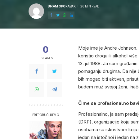
BIRAM OPORAVAK
26 MIN READ
POSTED
BY
0
Moje ime je Andre Johnson. 
koristio drogu ili alkohol v
SHARES
13. jul 1988. Ja sam građanin
pomaganju drugima. Da nije b
bih mogao biti aktivan, prisu
budem muž svojoj ženi. Inače
Čime se profesionalno bav
Profesionalno, ja sam predsje
PREPORUČUJEMO
(DRP), organizacije koju sa
osobama sa iskustvom koja d
jedan na istočnoj i jedan na 