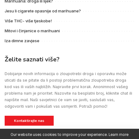
Marihuana: droga ili lijek?
Jesu li cigarete opasnije od marihuane?
Više THC- više tjeskobe!
Mitovi i činjenice o marihuani
Iza dimne zavjese
Želite saznati više?
Dobijanje novih informacija o zloupotrebi droga i oporavku može
uticati da se pitate da li postoji problematična zloupotreba droga
kod vas ili vaših najbližih. Napravite prvi korak. Anonimnost vašeg
problema nam je prioritet. Nazovite na besplatni broj, kliknite chat ili
napišite mail. Naši savjetnici će vam se javiti, saslušati vas,
odgovoriti vam i pokušati vas usmjeriti. Potraži pomoć!
Kontaktirajte nas
Our website uses cookies to improve your experience. Learn more