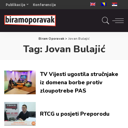
Publikacije
Konferencije
OPORAVAK- Naš zajednički cilj BiH/CG
OPORAVAK- Naš zajednički cilj SRB
RECOVERY- Our common goal ENG
Biram Oporavak
>
Jovan Bulajić
OPORAVAK- Naš zajednički cilj 2
Tag:
Jovan Bulajić
Mala knjiga vještina
Šta ne raditi
Radna sveska za oporavak
TV Vijesti ugostila stručnjake
iz domena borbe protiv
zloupotrebe PAS
RTCG u posjeti Preporodu