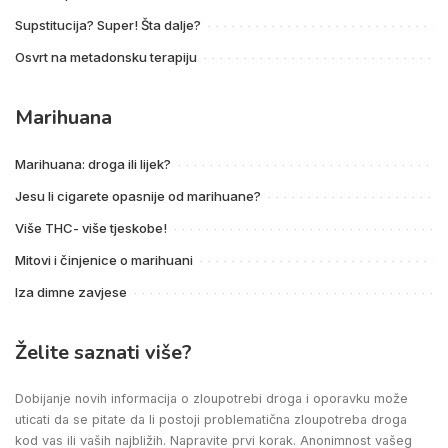
Supstitucija? Super! Šta dalje?
Osvrt na metadonsku terapiju
Marihuana
Marihuana: droga ili lijek?
Jesu li cigarete opasnije od marihuane?
Više THC- više tjeskobe!
Mitovi i činjenice o marihuani
Iza dimne zavjese
Želite saznati više?
Dobijanje novih informacija o zloupotrebi droga i oporavku može
uticati da se pitate da li postoji problematična zloupotreba droga
kod vas ili vaših najbližih. Napravite prvi korak. Anonimnost vašeg