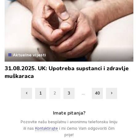
Aktuelne vijesti
31.08.2025. UK: Upotreba supstanci i zdravlje
muškaraca
1
2
3
…
40
Imate pitanja?
Pozovite našu besplatnu i anonimnu telefonsku liniju
ili nas
Kontaktirajte
i mi ćemo Vam odgovoriti čim
prije!