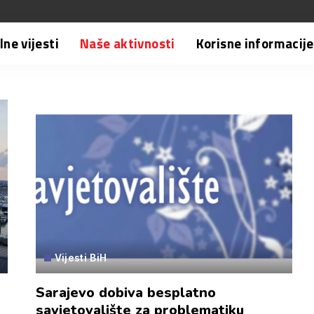
ne vijesti
Naše aktivnosti
Korisne informacije
Vijesti BiH
Sarajevo dobiva besplatno
savjetovalište za problematiku