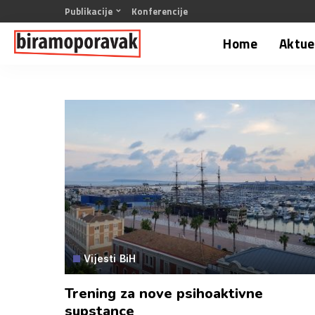
Publikacije
Konferencije
Home
Aktuel
Vijesti BiH
Trening za nove psihoaktivne
supstance