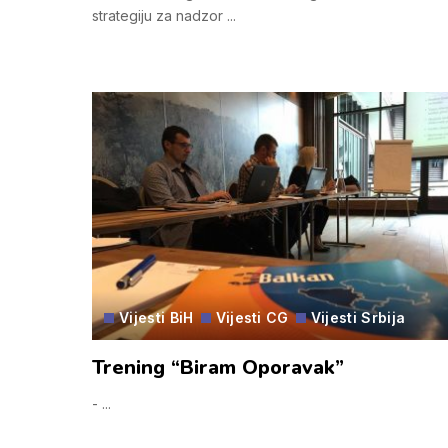
strategiju za nadzor
...
Vijesti BiH
Vijesti CG
Vijesti Srbija
Trening “Biram Oporavak”
-
...