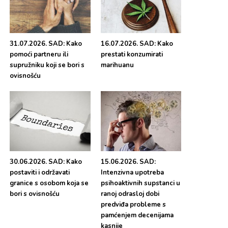
31.07.2026. SAD: Kako
16.07.2026. SAD: Kako
pomoći partneru ili
prestati konzumirati
supružniku koji se bori s
marihuanu
ovisnošću
30.06.2026. SAD: Kako
15.06.2026. SAD:
postaviti i održavati
Intenzivna upotreba
granice s osobom koja se
psihoaktivnih supstanci u
bori s ovisnošću
ranoj odrasloj dobi
predviđa probleme s
pamćenjem decenijama
kasnije