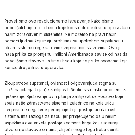
Proveli smo ovo revolucionarno istraživanje kako bismo
poboljšali brigu o osobama koje koriste droge ili su u oporavku u
našim zdravstvenim sistemima. Ne možemo na pravi način
pomoći ljudima koji imaju problema sa upotrebom supstanci u
okviru sistema njege sa ovim sveprisutnim stavovima. Ovo je
naša prilika za promjenu i milioni Amerikanaca zavise od nas da
poboljšamo stavove , a time i brigu koja se pruža osobama koje
koriste droge ili su u oporavku.
Zloupotreba supstanci, ovisnost i odgovarajuća stigma su
složena pitanja koja će zahtijevati široke sistemske promjene za
rješavanje. Rješavanje ovih pitanja zahtijevat će vodstvo koje
spaja naše zdravstvene sisteme i zajednice na koje utiču
sveprisutne negativne percepcije koje postoje unutar ovih
sistema. Ima razloga za nadu, jer primjećujemo da u nekim
aspektima ove ankete postoje segmenti brige koji sugeriraju
otvorenije stavove o nama, ali još mnogo toga treba učiniti.