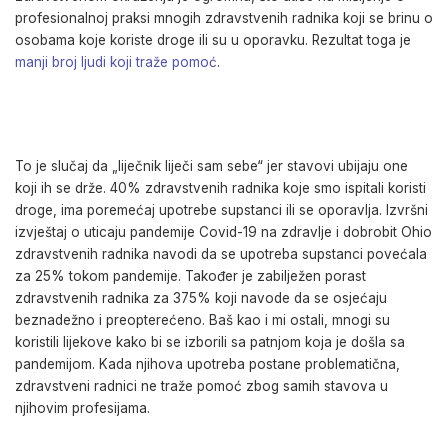
profesionalnoj praksi mnogih zdravstvenih radnika koji se brinu o
osobama koje koriste droge ili su u oporavku. Rezultat toga je
manji broj ljudi koji traže pomoć
.
To je slučaj da „liječnik liječi sam sebe“ jer stavovi ubijaju one
koji ih se drže. 40% zdravstvenih radnika koje smo ispitali koristi
droge, ima poremećaj upotrebe supstanci ili se oporavlja. Izvršni
izvještaj o uticaju pandemije Covid-19 na zdravlje i dobrobit Ohio
zdravstvenih radnika navodi da se upotreba supstanci povećala
za 25% tokom pandemije. Također je zabilježen porast
zdravstvenih radnika za 375% koji navode da se osjećaju
beznadežno i preopterećeno. Baš kao i mi ostali, mnogi su
koristili lijekove kako bi se izborili sa patnjom koja je došla sa
pandemijom. Kada njihova upotreba postane problematična,
zdravstveni radnici ne traže pomoć zbog samih stavova u
njihovim profesijama.