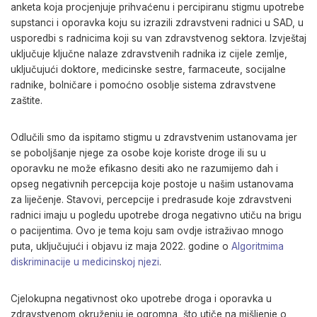
anketa koja procjenjuje prihvaćenu i percipiranu stigmu upotrebe
supstanci i oporavka koju su izrazili zdravstveni radnici u SAD, u
usporedbi s radnicima koji su van zdravstvenog sektora. Izvještaj
uključuje ključne nalaze zdravstvenih radnika iz cijele zemlje,
uključujući doktore, medicinske sestre, farmaceute, socijalne
radnike, bolničare i pomoćno osoblje sistema zdravstvene
zaštite.
Odlučili smo da ispitamo stigmu u zdravstvenim ustanovama jer
se poboljšanje njege za osobe koje koriste droge ili su u
oporavku ne može efikasno desiti ako ne razumijemo dah i
opseg negativnih percepcija koje postoje u našim ustanovama
za liječenje. Stavovi, percepcije i predrasude koje zdravstveni
radnici imaju u pogledu upotrebe droga negativno utiču na brigu
o pacijentima. Ovo je tema koju sam ovdje istraživao mnogo
puta, uključujući i objavu iz maja 2022. godine o
Algoritmima
diskriminacije u medicinskoj njezi
.
Cjelokupna negativnost oko upotrebe droga i oporavka u
zdravstvenom okruženju je ogromna, što utiče na mišljenje o