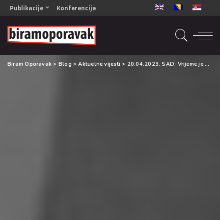
Publikacije
Konferencije
OPORAVAK- Naš zajednički cilj BiH/CG
OPORAVAK- Naš zajednički cilj SRB
RECOVERY- Our common goal ENG
Biram Oporavak
>
Blog
>
Aktuelne vijesti
>
20.04.2023. SAD: Vrijeme je da iskoristimo priliku da se pozabavimo stigmom vezano za poremećaj upotrebe supstanci u zdravstvenom sistemu SAD
OPORAVAK- Naš zajednički cilj 2
Mala knjiga vještina
Šta ne raditi
Radna sveska za oporavak