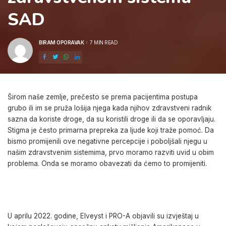
SAD
BIRAM OPORAVAK
7 MIN READ
POSTED
BY
Širom naše zemlje, prečesto se prema pacijentima postupa
grubo ili im se pruža lošija njega kada njihov zdravstveni radnik
sazna da koriste droge, da su koristili droge ili da se oporavljaju.
Stigma je često primarna prepreka za ljude koji traže pomoć. Da
bismo promijenili ove negativne percepcije i poboljšali njegu u
našim zdravstvenim sistemima, prvo moramo razviti uvid u obim
problema. Onda se moramo obavezati da ćemo to promijeniti.
U aprilu 2022. godine, Elveyst i PRO-A objavili su izvještaj u