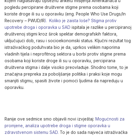
kojem naglašavaju opsežnu anketu mišljenja Amerikanaca u
pogledu percipirane društvene stigme prema osobama koji
koriste droge ili su u oporavku (eng. People Who Use Drugs/In
Recovery – PWUD/IR
). Koliko je zaista loše? Stigma protiv
upotrebe droga i oporavka u SAD
ispitala je razlike u percipiranoj
društvenoj stigmi kroz širok spektar demografskih faktora,
uključujući dob, rasu i socioekonomski status. Ključni rezultat tog
istraživačkog poduhvata bio je da, uprkos velikim naporima
vladinih tijela i neprofitnog sektora u borbi protiv stigme prema
osobama koji koriste droge ili su u oporavku, percipirana
društvena stigma i dalje visoko preovlađuje. Shodno tome, to je
značajna prepreka za poboljšanje politika i praksi koje mogu
smanjiti stigmu, spasiti živote i pomoći ljudima da napreduju u
oporavku.
Ranije ove sedmice smo objavili novi izvještaj:
Mogućnosti za
promjene, analiza upotrebe droga i stigme oporavka u
zdravstvenom sistemu SAD.
To je do sada najveća istraživačka