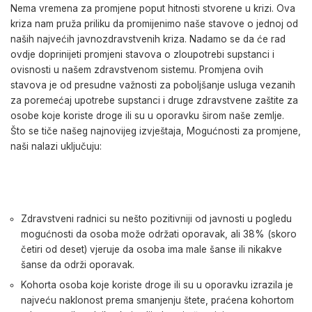
Nema vremena za promjene poput hitnosti stvorene u krizi. Ova
kriza nam pruža priliku da promijenimo naše stavove o jednoj od
naših najvećih javnozdravstvenih kriza. Nadamo se da će rad
ovdje doprinijeti promjeni stavova o zloupotrebi supstanci i
ovisnosti u našem zdravstvenom sistemu. Promjena ovih
stavova je od presudne važnosti za poboljšanje usluga vezanih
za poremećaj upotrebe supstanci i druge zdravstvene zaštite za
osobe koje koriste droge ili su u oporavku širom naše zemlje.
Što se tiče našeg najnovijeg izvještaja, Mogućnosti za promjene,
naši nalazi uključuju:
Zdravstveni radnici su nešto pozitivniji od javnosti u pogledu
mogućnosti da osoba može održati oporavak, ali 38% (skoro
četiri od deset) vjeruje da osoba ima male šanse ili nikakve
šanse da održi oporavak.
Kohorta osoba koje koriste droge ili su u oporavku izrazila je
najveću naklonost prema smanjenju štete, praćena kohortom