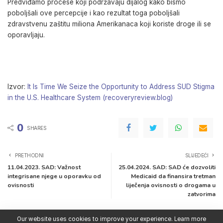
Predviđamo procese koji podržavaju dijalog kako bismo
poboljšali ove percepcije i kao rezultat toga poboljšali
zdravstvenu zaštitu miliona Amerikanaca koji koriste droge ili se
oporavljaju.
Izvor:
It Is Time We Seize the Opportunity to Address SUD Stigma
in the U.S. Healthcare System (recoveryreview.blog)
0
SHARES
PRETHODNI
SLIJEDEĆI
11.04.2023. SAD: Važnost
25.04.2024. SAD: SAD će dozvoliti
integrisane njege u oporavku od
Medicaid da finansira tretman
ovisnosti
liječenja ovisnosti o drogama u
zatvorima
Our website uses cookies to improve your experience. Learn more
Imate pitanja?