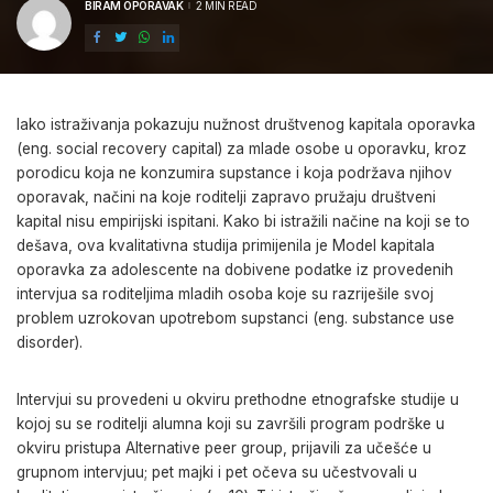
BIRAM OPORAVAK
2 MIN READ
POSTED
BY
Iako istraživanja pokazuju nužnost društvenog kapitala oporavka
(eng. social recovery capital) za mlade osobe u oporavku, kroz
porodicu koja ne konzumira supstance i koja podržava njihov
oporavak, načini na koje roditelji zapravo pružaju društveni
kapital nisu empirijski ispitani. Kako bi istražili načine na koji se to
dešava, ova kvalitativna studija primijenila je Model kapitala
oporavka za adolescente na dobivene podatke iz provedenih
intervjua sa roditeljima mladih osoba koje su razriješile svoj
problem uzrokovan upotrebom supstanci (eng. substance use
disorder).
Intervjui su provedeni u okviru prethodne etnografske studije u
kojoj su se roditelji alumna koji su završili program podrške u
okviru pristupa Alternative peer group, prijavili za učešće u
grupnom intervjuu; pet majki i pet očeva su učestvovali u