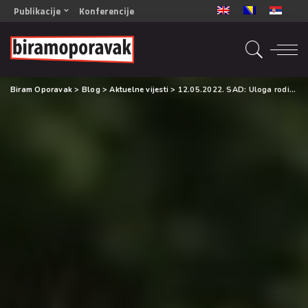
Publikacije
Konferencije
OPORAVAK- Naš zajednički cilj BiH/CG
OPORAVAK- Naš zajednički cilj SRB
RECOVERY- Our common goal ENG
Biram Oporavak
>
Blog
>
Aktuelne vijesti
>
12.05.2022. SAD: Uloga roditeljstva u izgradnji društvenog kapitala
OPORAVAK- Naš zajednički cilj 2
Mala knjiga vještina
Šta ne raditi
Radna sveska za oporavak