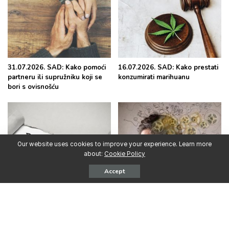
31.07.2026. SAD: Kako pomoći
16.07.2026. SAD: Kako prestati
partneru ili supružniku koji se
konzumirati marihuanu
bori s ovisnošću
Our website uses cookies to improve your experience. Learn more
about:
Cookie Policy
Accept
30.06.2026. SAD: Kako postaviti
15.06.2026. SAD: Intenzivna
i održavati granice s osobom
upotreba psihoaktivnih
koja se bori s ovisnošću
supstanci u ranoj odrasloj dobi
predviđa probleme s
pamćenjem decenijama kasnije