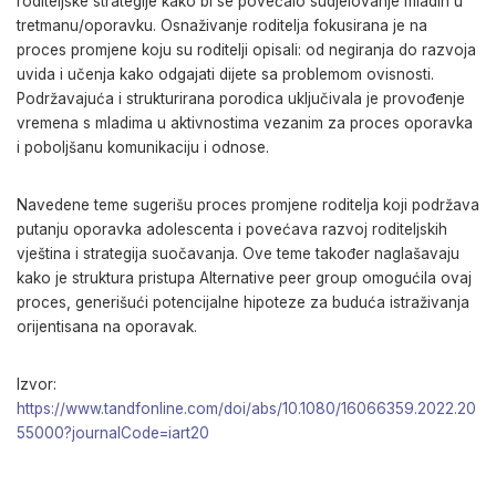
roditeljske strategije kako bi se povećalo sudjelovanje mladih u
tretmanu/oporavku. Osnaživanje roditelja fokusirana je na
proces promjene koju su roditelji opisali: od negiranja do razvoja
uvida i učenja kako odgajati dijete sa problemom ovisnosti.
Podržavajuća i strukturirana porodica uključivala je provođenje
vremena s mladima u aktivnostima vezanim za proces oporavka
i poboljšanu komunikaciju i odnose.
Navedene teme sugerišu proces promjene roditelja koji podržava
putanju oporavka adolescenta i povećava razvoj roditeljskih
vještina i strategija suočavanja. Ove teme također naglašavaju
kako je struktura pristupa Alternative peer group omogućila ovaj
proces, generišući potencijalne hipoteze za buduća istraživanja
orijentisana na oporavak.
Izvor:
https://www.tandfonline.com/doi/abs/10.1080/16066359.2022.20
55000?journalCode=iart20