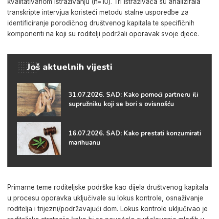
kvalitativanom istraživanju (n=10). Tri istraživača su analizirala
transkripte intervjua koristeći metodu stalne usporedbe za
identificiranje porodičnog društvenog kapitala te specifičnih
komponenti na koji su roditelji podržali oporavak svoje djece.
Još aktuelnih vijesti
31.07.2026. SAD: Kako pomoći partneru ili
supružniku koji se bori s ovisnošću
16.07.2026. SAD: Kako prestati konzumirati
marihuanu
Primarne teme roditeljske podrške kao dijela društvenog kapitala
u procesu oporavka uključivale su lokus kontrole, osnaživanje
roditelja i trijezni/podržavajući dom. Lokus kontrole uključivao je