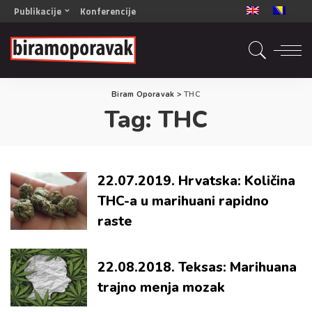
Publikacije
Konferencije
OPORAVAK- Naš zajednički cilj BiH/CG
OPORAVAK- Naš zajednički cilj SRB
RECOVERY- Our common goal ENG
Biram Oporavak
>
THC
OPORAVAK- Naš zajednički cilj 2
Tag:
THC
Mala knjiga vještina
Šta ne raditi
Radna sveska za oporavak
22.07.2019. Hrvatska: Količina
THC-a u marihuani rapidno
raste
22.08.2018. Teksas: Marihuana
trajno menja mozak