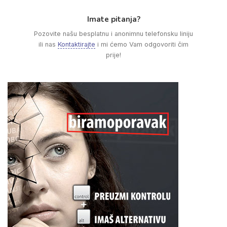
Imate pitanja?
Pozovite našu besplatnu i anonimnu telefonsku liniju
ili nas
Kontaktirajte
i mi ćemo Vam odgovoriti čim
prije!