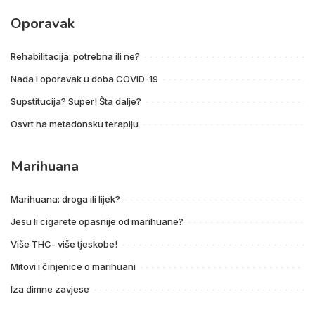
Oporavak
Rehabilitacija: potrebna ili ne?
Nada i oporavak u doba COVID-19
Supstitucija? Super! Šta dalje?
Osvrt na metadonsku terapiju
Marihuana
Marihuana: droga ili lijek?
Jesu li cigarete opasnije od marihuane?
Više THC- više tjeskobe!
Mitovi i činjenice o marihuani
Iza dimne zavjese