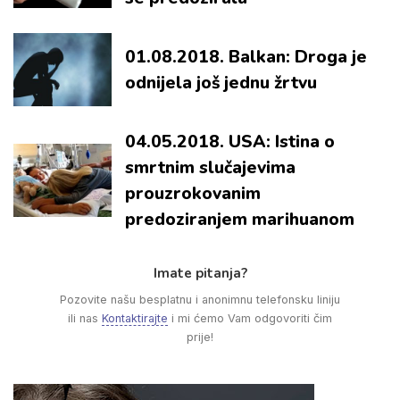
01.08.2018. Balkan: Droga je
odnijela još jednu žrtvu
04.05.2018. USA: Istina o
smrtnim slučajevima
prouzrokovanim
predoziranjem marihuanom
Imate pitanja?
Pozovite našu besplatnu i anonimnu telefonsku liniju
ili nas
Kontaktirajte
i mi ćemo Vam odgovoriti čim
prije!