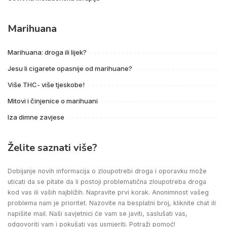
Marihuana
Marihuana: droga ili lijek?
Jesu li cigarete opasnije od marihuane?
Više THC- više tjeskobe!
Mitovi i činjenice o marihuani
Iza dimne zavjese
Želite saznati više?
Dobijanje novih informacija o zloupotrebi droga i oporavku može
uticati da se pitate da li postoji problematična zloupotreba droga
kod vas ili vaših najbližih. Napravite prvi korak. Anonimnost vašeg
problema nam je prioritet. Nazovite na besplatni broj, kliknite chat ili
napišite mail. Naši savjetnici će vam se javiti, saslušati vas,
odgovoriti vam i pokušati vas usmjeriti. Potraži pomoć!