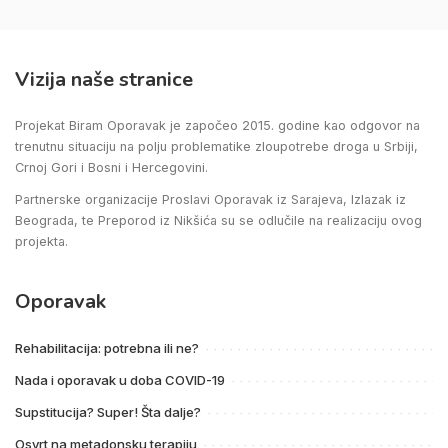
Vizija naše stranice
Projekat Biram Oporavak je započeo 2015. godine kao odgovor na
trenutnu situaciju na polju problematike zloupotrebe droga u Srbiji,
Crnoj Gori i Bosni i Hercegovini.
Partnerske organizacije Proslavi Oporavak iz Sarajeva, Izlazak iz
Beograda, te Preporod iz Nikšića su se odlučile na realizaciju ovog
projekta.
Oporavak
Rehabilitacija: potrebna ili ne?
Nada i oporavak u doba COVID-19
Supstitucija? Super! Šta dalje?
Osvrt na metadonsku terapiju