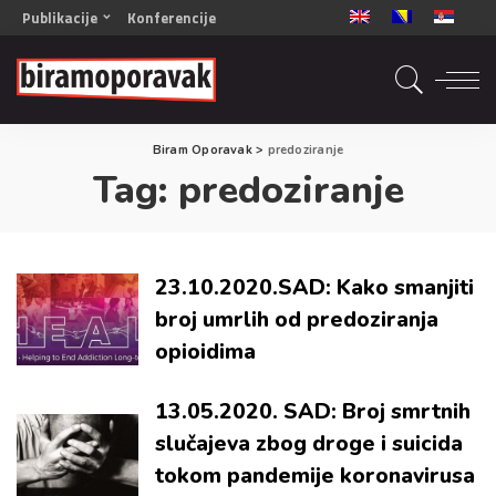
Publikacije
Konferencije
OPORAVAK- Naš zajednički cilj BiH/CG
OPORAVAK- Naš zajednički cilj SRB
RECOVERY- Our common goal ENG
Biram Oporavak
>
predoziranje
OPORAVAK- Naš zajednički cilj 2
Tag:
predoziranje
Mala knjiga vještina
Šta ne raditi
Radna sveska za oporavak
23.10.2020.SAD: Kako smanjiti
broj umrlih od predoziranja
opioidima
13.05.2020. SAD: Broj smrtnih
slučajeva zbog droge i suicida
tokom pandemije koronavirusa