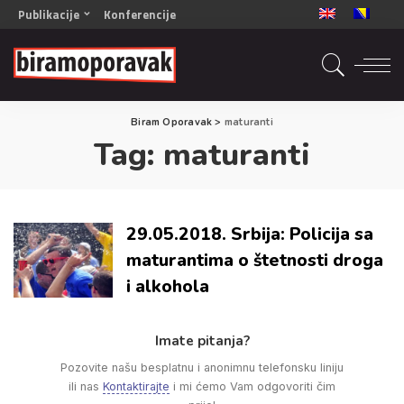
Publikacije
Konferencije
OPORAVAK- Naš zajednički cilj BiH/CG
OPORAVAK- Naš zajednički cilj SRB
RECOVERY- Our common goal ENG
Biram Oporavak
>
maturanti
OPORAVAK- Naš zajednički cilj 2
Tag:
maturanti
Mala knjiga vještina
Šta ne raditi
Radna sveska za oporavak
29.05.2018. Srbija: Policija sa
maturantima o štetnosti droga
i alkohola
Imate pitanja?
Pozovite našu besplatnu i anonimnu telefonsku liniju
ili nas
Kontaktirajte
i mi ćemo Vam odgovoriti čim