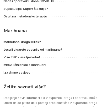
Nada i oporavak u doba COVID-19
Supstitucija? Super! Šta dalje?
Osvrt na metadonsku terapiju
Marihuana
Marihuana: droga ili lijek?
Jesu li cigarete opasnije od marihuane?
Više THC- više tjeskobe!
Mitovi i činjenice o marihuani
Iza dimne zavjese
Želite saznati više?
Dobijanje novih informacija o zloupotrebi droga i oporavku može
uticati da se pitate da li postoji problematična zloupotreba droga