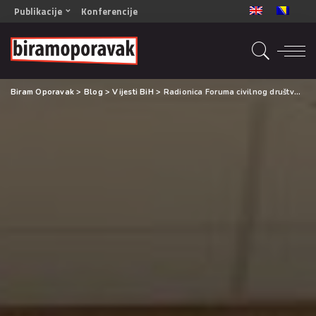
Publikacije
Konferencije
OPORAVAK- Naš zajednički cilj BiH/CG
OPORAVAK- Naš zajednički cilj SRB
RECOVERY- Our common goal ENG
Biram Oporavak
>
Blog
>
Vijesti BiH
>
Radionica Foruma civilnog društva o drogama (CSFD), Brisel
OPORAVAK- Naš zajednički cilj 2
Mala knjiga vještina
Šta ne raditi
Radna sveska za oporavak