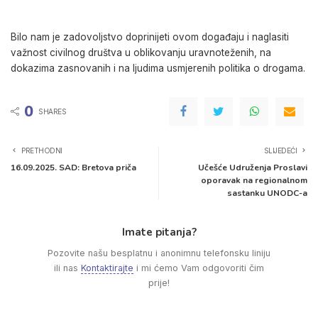
Bilo nam je zadovoljstvo doprinijeti ovom događaju i naglasiti
važnost civilnog društva u oblikovanju uravnoteženih, na
dokazima zasnovanih i na ljudima usmjerenih politika o drogama.
0
SHARES
PRETHODNI
SLIJEDEĆI
16.09.2025. SAD: Bretova priča
Učešće Udruženja Proslavi
oporavak na regionalnom
sastanku UNODC-a
Imate pitanja?
Pozovite našu besplatnu i anonimnu telefonsku liniju
ili nas
Kontaktirajte
i mi ćemo Vam odgovoriti čim
prije!