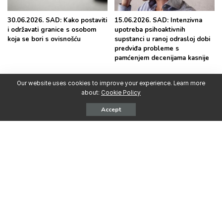
30.06.2026. SAD: Kako postaviti
15.06.2026. SAD: Intenzivna
i održavati granice s osobom
upotreba psihoaktivnih
koja se bori s ovisnošću
supstanci u ranoj odrasloj dobi
predviđa probleme s
pamćenjem decenijama kasnije
Our website uses cookies to improve your experience. Learn more
about:
Cookie Policy
Accept
Najpopularnije
Vijesti BiH
Vijesti BiH