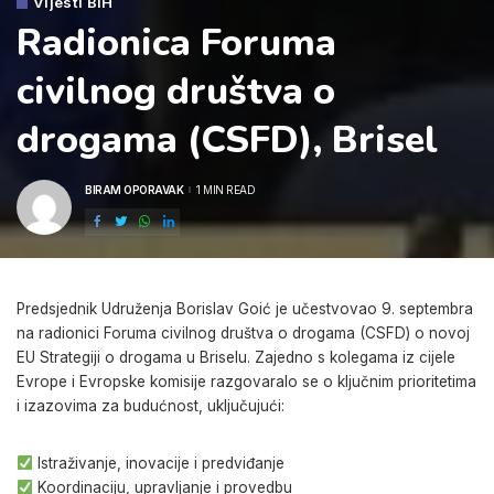
Vijesti BiH
Radionica Foruma
civilnog društva o
drogama (CSFD), Brisel
BIRAM OPORAVAK
1 MIN READ
POSTED
BY
Predsjednik Udruženja Borislav Goić je učestvovao 9. septembra
na radionici Foruma civilnog društva o drogama (CSFD) o novoj
EU Strategiji o drogama u Briselu. Zajedno s kolegama iz cijele
Evrope i Evropske komisije razgovaralo se o ključnim prioritetima
i izazovima za budućnost, uključujući:
Istraživanje, inovacije i predviđanje
Koordinaciju, upravljanje i provedbu