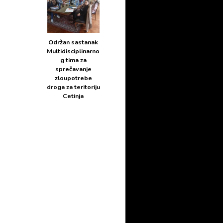
Održan sastanak
Multidisciplinarno
g tima za
sprečavanje
zloupotrebe
droga za teritoriju
Cetinja