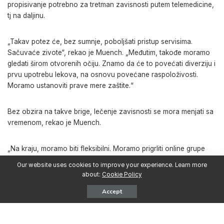
propisivanje potrebno za tretman zavisnosti putem telemedicine,
tj na daljinu.
„Takav potez će, bez sumnje, poboljšati pristup servisima.
Sačuvaće zivote“, rekao je Muench. „Međutim, takođe moramo
gledati širom otvorenih očiju. Znamo da će to povećati diverziju i
prvu upotrebu lekova, na osnovu povećane raspoloživosti.
Moramo ustanoviti prave mere zaštite.“
Bez obzira na takve brige, lečenje zavisnosti se mora menjati sa
vremenom, rekao je Muench.
„Na kraju, moramo biti fleksibilni. Moramo prigrliti online grupe
samopomoći i osnažiti ljude da preuzimaju akcije za svoj
Our website uses cookies to improve your experience. Learn more
sopstveni život. Pružaoci servisa u oblasti zavisnosti se ne mogu
about:
Cookie Policy
više oslanjati na stare modele brige, već moraju susresti potrebe
Accept
ljudi na mestu na kom se trenutno nalaze i pristupiti im na način
koji nužno ne obuhvata lični kontakt“, rekao je Muench.