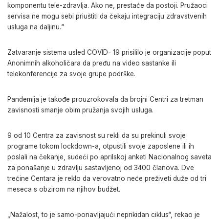
komponentu tele-zdravlja. Ako ne, prestaće da postoji. Pružaoci
servisa ne mogu sebi priuštiti da čekaju integraciju zdravstvenih
usluga na daljinu.“
Zatvaranje sistema usled COVID- 19 prisililo je organizacije poput
Anonimnih alkoholičara da pređu na video sastanke ili
telekonferencije za svoje grupe podrške.
Pandemija je takođe prouzrokovala da brojni Centri za tretman
zavisnosti smanje obim pružanja svojih usluga.
9 od 10 Centra za zavisnost su rekli da su prekinuli svoje
programe tokom lockdown-a, otpustili svoje zaposlene ili ih
poslali na čekanje, sudeći po aprilskoj anketi Nacionalnog saveta
za ponašanje u zdravlju sastavljenoj od 3400 članova. Dve
trećine Centara je reklo da verovatno neće preživeti duže od tri
meseca s obzirom na njihov budžet.
„Nažalost, to je samo-ponavljajući neprikidan ciklus“, rekao je