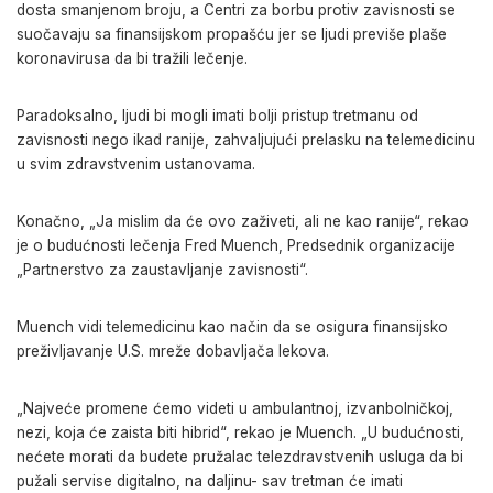
dosta smanjenom broju, a Centri za borbu protiv zavisnosti se
suočavaju sa finansijskom propašću jer se ljudi previše plaše
koronavirusa da bi tražili lečenje.
Paradoksalno, ljudi bi mogli imati bolji pristup tretmanu od
zavisnosti nego ikad ranije, zahvaljujući prelasku na telemedicinu
u svim zdravstvenim ustanovama.
Konačno, „Ja mislim da će ovo zaživeti, ali ne kao ranije“, rekao
je o budućnosti lečenja Fred Muench, Predsednik organizacije
„Partnerstvo za zaustavljanje zavisnosti“.
Muench vidi telemedicinu kao način da se osigura finansijsko
preživljavanje U.S. mreže dobavljača lekova.
„Najveće promene ćemo videti u ambulantnoj, izvanbolničkoj,
nezi, koja će zaista biti hibrid“, rekao je Muench. „U budućnosti,
nećete morati da budete pružalac telezdravstvenih usluga da bi
pužali servise digitalno, na daljinu- sav tretman će imati