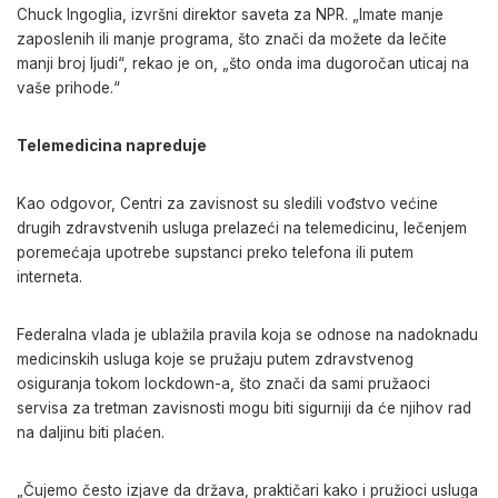
Chuck Ingoglia, izvršni direktor saveta za NPR. „Imate manje
zaposlenih ili manje programa, što znači da možete da lečite
manji broj ljudi“, rekao je on, „što onda ima dugoročan uticaj na
vaše prihode.“
Telemedicina napreduje
Kao odgovor, Centri za zavisnost su sledili vođstvo većine
drugih zdravstvenih usluga prelazeći na telemedicinu, lečenjem
poremećaja upotrebe supstanci preko telefona ili putem
interneta.
Federalna vlada je ublažila pravila koja se odnose na nadoknadu
medicinskih usluga koje se pružaju putem zdravstvenog
osiguranja tokom lockdown-a, što znači da sami pružaoci
servisa za tretman zavisnosti mogu biti sigurniji da će njihov rad
na daljinu biti plaćen.
„Čujemo često izjave da država, praktičari kako i pružioci usluga