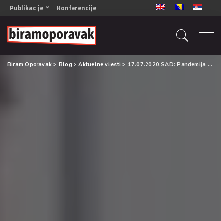
Publikacije
Konferencije
OPORAVAK- Naš zajednički cilj BiH/CG
OPORAVAK- Naš zajednički cilj SRB
RECOVERY- Our common goal ENG
Biram Oporavak
>
Blog
>
Aktuelne vijesti
>
17.07.2020.SAD: Pandemija menja tretman zavisnosti, kako na bolje tako i na gore
OPORAVAK- Naš zajednički cilj 2
Mala knjiga vještina
Šta ne raditi
Radna sveska za oporavak