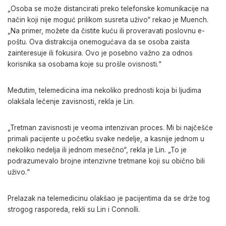
„Osoba se može distancirati preko telefonske komunikacije na
način koji nije moguć prilikom susreta uživo“ rekao je Muench.
„Na primer, možete da čistite kuću ili proveravati poslovnu e-
poštu. Ova distrakcija onemogućava da se osoba zaista
zainteresuje ili fokusira. Ovo je posebno važno za odnos
korisnika sa osobama koje su prošle ovisnosti.“
Međutim, telemedicina ima nekoliko prednosti koja bi ljudima
olakšala lečenje zavisnosti, rekla je Lin.
„Tretman zavisnosti je veoma intenzivan proces. Mi bi najčešće
primali pacijente u početku svake nedelje, a kasnije jednom u
nekoliko nedelja ili jednom mesečno“, rekla je Lin. „To je
podrazumevalo brojne intenzivne tretmane koji su obično bili
uživo.“
Prelazak na telemedicinu olakšao je pacijentima da se drže tog
strogog rasporeda, rekli su Lin i Connolli.