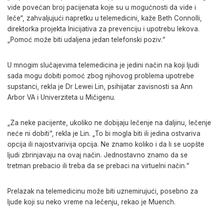
vide povećan broj pacijenata koje su u mogućnosti da vide i
leče“, zahvaljujući napretku u telemedicini, kaže Beth Connolli,
direktorka projekta Inicijativa za prevenciju i upotrebu lekova.
„Pomoć može biti udaljena jedan telefonski poziv.“
U mnogim slučajevima telemedicina je jedini način na koji ljudi
sada mogu dobiti pomoć zbog njihovog problema upotrebe
supstanci, rekla je Dr Lewei Lin, psihijatar zavisnosti sa Ann
Arbor VA i Univerziteta u Mičigenu.
„Za neke pacijente, ukoliko ne dobijaju lečenje na daljinu, lečenje
neće ni dobiti“, rekla je Lin. „To bi mogla biti ili jedina ostvariva
opcija ili najostvarivija opcija. Ne znamo koliko i da li se uopšte
ljudi zbrinjavaju na ovaj način. Jednostavno znamo da se
tretman prebacio ili treba da se prebaci na virtuelni način.“
Prelazak na telemedicinu može biti uznemirujući, posebno za
ljude koji su neko vreme na lečenju, rekao je Muench.