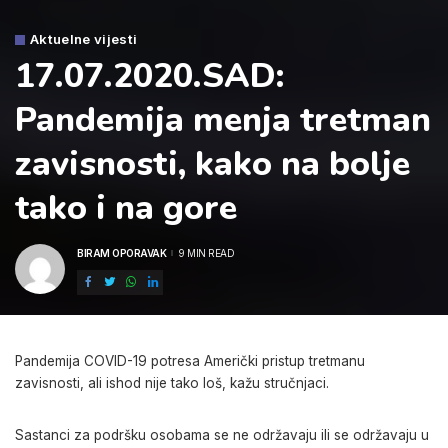
Aktuelne vijesti
17.07.2020.SAD:
Pandemija menja tretman
zavisnosti, kako na bolje
tako i na gore
BIRAM OPORAVAK
9 MIN READ
POSTED
BY
Pandemija COVID-19 potresa Američki pristup tretmanu
zavisnosti, ali ishod nije tako loš, kažu stručnjaci.
Sastanci za podršku osobama se ne održavaju ili se održavaju u