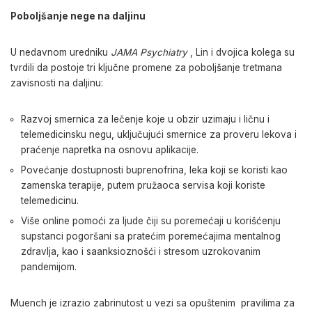
Poboljšanje nege na daljinu
U nedavnom uredniku
JAMA Psychiatry
, Lin i dvojica kolega su
tvrdili da postoje tri ključne promene za poboljšanje tretmana
zavisnosti na daljinu:
Razvoj smernica za lečenje koje u obzir uzimaju i ličnu i
telemedicinsku negu, uključujući smernice za proveru lekova i
praćenje napretka na osnovu aplikacije.
Povećanje dostupnosti buprenofrina, leka koji se koristi kao
zamenska terapije, putem pružaoca servisa koji koriste
telemedicinu.
Više online pomoći za ljude čiji su poremećaji u korišćenju
supstanci pogoršani sa pratećim poremećajima mentalnog
zdravlja, kao i saanksioznošći i stresom uzrokovanim
pandemijom.
Muench je izrazio zabrinutost u vezi sa opuštenim pravilima za