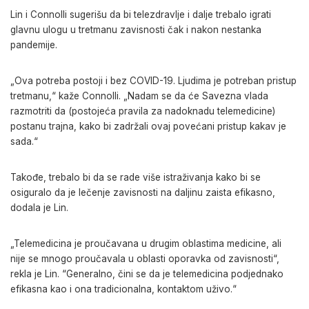
Lin i Connolli sugerišu da bi telezdravlje i dalje trebalo igrati
glavnu ulogu u tretmanu zavisnosti čak i nakon nestanka
pandemije.
„Ova potreba postoji i bez COVID-19. Ljudima je potreban pristup
tretmanu,“ kaže Connolli. „Nadam se da će Savezna vlada
razmotriti da (postojeća pravila za nadoknadu telemedicine)
postanu trajna, kako bi zadržali ovaj povećani pristup kakav je
sada.“
Takođe, trebalo bi da se rade više istraživanja kako bi se
osiguralo da je lečenje zavisnosti na daljinu zaista efikasno,
dodala je Lin.
„Telemedicina je proučavana u drugim oblastima medicine, ali
nije se mnogo proučavala u oblasti oporavka od zavisnosti“,
rekla je Lin. “Generalno, čini se da je telemedicina podjednako
efikasna kao i ona tradicionalna, kontaktom uživo.“