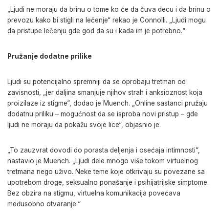
„Ljudi ne moraju da brinu o tome ko će da čuva decu i da brinu o
prevozu kako bi stigli na lečenje“ rekao je Connolli. „Ljudi mogu
da pristupe lečenju gde god da su i kada im je potrebno.“
Pružanje dodatne prilike
Ljudi su potencijalno spremniji da se oprobaju tretman od
zavisnosti, „jer daljina smanjuje njihov strah i anksioznost koja
proizilaze iz stigme“, dodao je Muench. „Online sastanci pružaju
dodatnu priliku – mogućnost da se isproba novi pristup – gde
ljudi ne moraju da pokažu svoje lice“, objasnio je.
„To zauzvrat dovodi do porasta deljenja i osećaja intimnosti“,
nastavio je Muench. „Ljudi dele mnogo više tokom virtuelnog
tretmana nego uživo. Neke teme koje otkrivaju su povezane sa
upotrebom droge, seksualno ponašanje i psihijatrijske simptome.
Bez obzira na stigmu, virtuelna komunikacija povećava
međusobno otvaranje.“