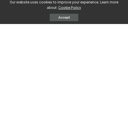
Our website uses cookies to improve your experience. Learn more
about:
Cookie Policy
Accept
Posljednje objave
31.07.2026. SAD: Kako pomoći
16.07.2026. SAD: Kako prestati
partneru ili supružniku koji se
konzumirati marihuanu
bori s ovisnošću