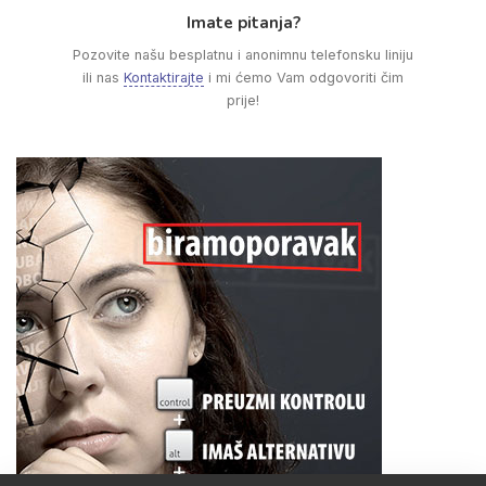
Imate pitanja?
Pozovite našu besplatnu i anonimnu telefonsku liniju
ili nas
Kontaktirajte
i mi ćemo Vam odgovoriti čim
prije!