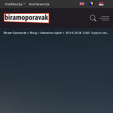
Publikacije
Konferencije
OPORAVAK- Naš zajednički cilj BiH/CG
OPORAVAK- Naš zajednički cilj SRB
RECOVERY- Our common goal ENG
Biram Oporavak
>
Blog
>
Aktuelne vijesti
>
30.04.2026. SAD: Svjesni ste svoje ovisnosti, ali još niste spremni na promjenu?
OPORAVAK- Naš zajednički cilj 2
Mala knjiga vještina
Šta ne raditi
Radna sveska za oporavak