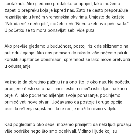
spotaknuli. Ako gledamo predaleko unaprijed, lako možemo
zapeti o prepreku koja je ispred nas. Zato se često preporučuje
razmišljanje u kraćim vremenskim okvirima. Umjesto da kažete
“Nikada više neću piti”, možete reći “Neću uzeti ovo piće sada.”
U početku se to mora ponavljati sebi više puta.
Ako previše gledamo u budućnost, postoji rizik da skliznemo na
put odustajanja. Ako nas pomisao da nikada više nećemo piti ili
koristiti supstance obeshrabri, spremnost se lako može pretvoriti
u odustajanje.
Važno je da obratimo pažnju i na ono što je oko nas. Na početku
promjene često smo na istim mjestima i među istim ljudima kao i
prije. Ali ako počnemo mijenjati svoje ponašanje, počinjemo
primjećivati nove stvari. Uočavamo da postoje i druge opcije
osim korištenja supstanci, koje ranije možda nismo vidjeli.
Kad pogledamo oko sebe, možemo primijetiti da neki ljudi pružaju
više podrške nego što smo očekivali. Vidimo i ljude koji su