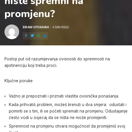
niste spremni na
promjenu?
BIRAM OPORAVAK
4 MIN READ
POSTED
BY
Postoji put od razumijevanja ovisnosti do spremnosti na
apstinenciju koji treba proći.
Ključne poruke
Važno je prepoznati i priznati vlastita ovisnička ponašanja.
Kada prihvatiš problem, možeš krenuti u dva smjera: odustati i
pomiriti se s tim, ili se početi spremati na promjenu. Odustajanje
često vodi u osjećaj da se ništa ne može promijeniti.
Spremnost na promjenu otvara mogućnost da promijeniš svoj