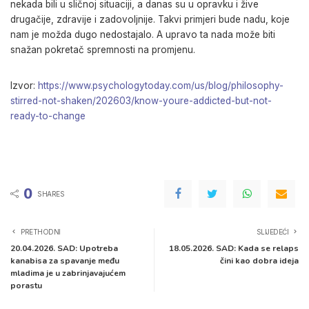
nekada bili u sličnoj situaciji, a danas su u opravku i žive
drugačije, zdravije i zadovoljnije. Takvi primjeri bude nadu, koje
nam je možda dugo nedostajalo. A upravo ta nada može biti
snažan pokretač spremnosti na promjenu.
Izvor:
https://www.psychologytoday.com/us/blog/philosophy-
stirred-not-shaken/202603/know-youre-addicted-but-not-
ready-to-change
0
SHARES
PRETHODNI
SLIJEDEĆI
20.04.2026. SAD: Upotreba
18.05.2026. SAD: Kada se relaps
kanabisa za spavanje među
čini kao dobra ideja
mladima je u zabrinjavajućem
porastu