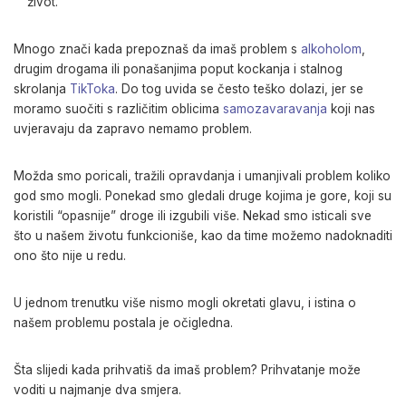
život.
Mnogo znači kada prepoznaš da imaš problem s
alkoholom
,
drugim drogama ili ponašanjima poput kockanja i stalnog
skrolanja
TikToka
. Do tog uvida se često teško dolazi, jer se
moramo suočiti s različitim oblicima
samozavaravanja
koji nas
uvjeravaju da zapravo nemamo problem.
Možda smo poricali, tražili opravdanja i umanjivali problem koliko
god smo mogli. Ponekad smo gledali druge kojima je gore, koji su
koristili “opasnije” droge ili izgubili više. Nekad smo isticali sve
što u našem životu funkcioniše, kao da time možemo nadoknaditi
ono što nije u redu.
U jednom trenutku više nismo mogli okretati glavu, i istina o
našem problemu postala je očigledna.
Šta slijedi kada prihvatiš da imaš problem? Prihvatanje može
voditi u najmanje dva smjera.