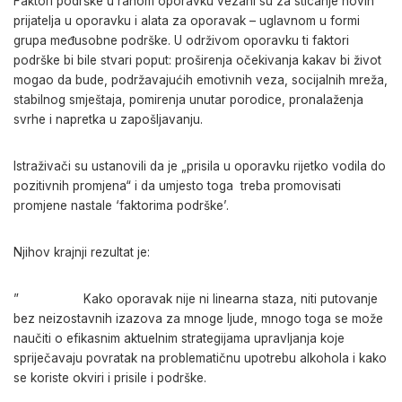
Faktori podrške u ranom oporavku vezani su za sticanje novih
prijatelja u oporavku i alata za oporavak – uglavnom u formi
grupa međusobne podrške. U održivom oporavku ti faktori
podrške bi bile stvari poput: proširenja očekivanja kakav bi život
mogao da bude, podržavajućih emotivnih veza, socijalnih mreža,
stabilnog smještaja, pomirenja unutar porodice, pronalaženja
svrhe i napretka u zapošljavanju.
Istraživači su ustanovili da je „prisila u oporavku rijetko vodila do
pozitivnih promjena“ i da umjesto toga treba promovisati
promjene nastale ‘faktorima podrške’.
Njihov krajnji rezultat je:
” Kako oporavak nije ni linearna staza, niti putovanje
bez neizostavnih izazova za mnoge ljude, mnogo toga se može
naučiti o efikasnim aktuelnim strategijama upravljanja koje
spriječavaju povratak na problematičnu upotrebu alkohola i kako
se koriste okviri i prisile i podrške.