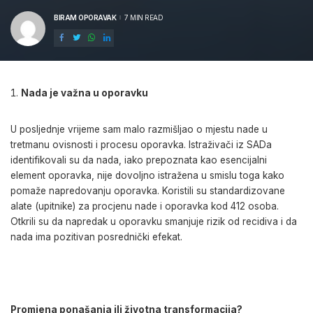
BIRAM OPORAVAK
7 MIN READ
POSTED
BY
Nada je važna u oporavku
U posljednje vrijeme sam malo razmišljao o mjestu nade u
tretmanu ovisnosti i procesu oporavka. Istraživači iz SADa
identifikovali su da nada, iako prepoznata kao esencijalni
element oporavka, nije dovoljno istražena u smislu toga kako
pomaže napredovanju oporavka. Koristili su standardizovane
alate (upitnike) za procjenu nade i oporavka kod 412 osoba.
Otkrili su da napredak u oporavku smanjuje rizik od recidiva i da
nada ima pozitivan posrednički efekat.
Promjena ponašanja ili životna transformacija?