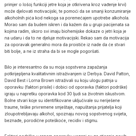
primjer o lošoj funkciji jetre koja je otkrivena kroz vađenje krvi)
može djelovati motivacijski, te pomoći da se smanji konzumiranje
alkoholnih pića kod nekoga sa poremećajem upotrebe alkohola.
Morao sam da budem iskren i da kažem da u grupi pacijenata sa
kojima radim, skoro svi imaju biohemijske dokaze o jetri koja je
na udaru i da to ne djeluje motivacijski. Rekao sam da motivacija
za oporavak generalno mora da proističe iz nade da će stvari
biti bolje, a ne iz straha da bi se mogle pogoršati.
Bilo je interesantno da su moja sopstvena zapažanja
potkrijepljena kvalitativnim istraživanjem iz Derbya. David Patton,
David Best i Lorna Brown istraživali su koju ulogu patnja u
oporavku (faktori prisile) i dobici od oporavka (faktori podrške)
igraju u napretku oporavka kod 30 ljudi sa životnim iskustvom.
Bolne stvari koje su identifikovane uključivale su neriješene
traume, teške privremene smještaje, napuštanja prijatelja koji
zloupotrebljavaju alkohol, spoznaju novog sopstvenog svijeta,
beznađe, porodične poteškoće, recidiv i stigmu.