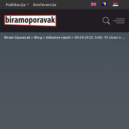
Publikacije
Konferencije
OPORAVAK- Naš zajednički cilj BiH/CG
OPORAVAK- Naš zajednički cilj SRB
RECOVERY- Our common goal ENG
Biram Oporavak
>
Blog
>
Aktuelne vijesti
>
09.09.2022. SAD: Tri stvari o oporavku koje zaista vrijedi znati
OPORAVAK- Naš zajednički cilj 2
Mala knjiga vještina
Šta ne raditi
Radna sveska za oporavak