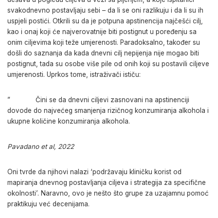
svakodnevno postavljaju sebi – da li se oni razlikuju i da li su ih
uspjeli postići. Otkrili su da je potpuna apstinencija najčešći cilj,
kao i onaj koji će najverovatnije biti postignut u poređenju sa
onim ciljevima koji teže umjerenosti. Paradoksalno, također su
došli do saznanja da kada dnevni cilj nepijenja nije mogao biti
postignut, tada su osobe više pile od onih koji su postavili ciljeve
umjerenosti. Uprkos tome, istraživači ističu:
” Čini se da dnevni ciljevi zasnovani na apstinenciji
dovode do najvećeg smanjenja rizičnog konzumiranja alkohola i
ukupne količine konzumiranja alkohola.
Pavadano et al, 2022
Oni tvrde da njihovi nalazi ‘podržavaju kliničku korist od
mapiranja dnevnog postavljanja ciljeva i strategija za specifične
okolnosti’. Naravno, ovo je nešto što grupe za uzajamnu pomoć
praktikuju već decenijama.