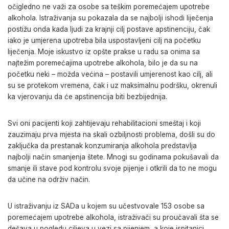
očigledno ne važi za osobe sa teškim poremećajem upotrebe
alkohola. Istraživanja su pokazala da se najbolji ishodi liječenja
postižu onda kada ljudi za krajnji cilj postave apstinenciju, čak
iako je umjerena upotreba bila uspostavljeni cilj na početku
liječenja. Moje iskustvo iz opšte prakse u radu sa onima sa
najtežim poremećajima upotrebe alkohola, bilo je da su na
početku neki – možda većina – postavili umjerenost kao cilj, ali
su se protekom vremena, čak i uz maksimalnu podršku, okrenuli
ka vjerovanju da će apstinencija biti bezbijednija.
Svi oni pacijenti koji zahtijevaju rehabilitacioni smeštaj i koji
zauzimaju prva mjesta na skali ozbiljnosti problema, došli su do
zaključka da prestanak konzumiranja alkohola predstavlja
najbolji način smanjenja štete. Mnogi su godinama pokušavali da
smanje ili stave pod kontrolu svoje pijenje i otkrili da to ne mogu
da učine na održiv način.
U istraživanju iz SADa u kojem su učestvovale 153 osobe sa
poremećajem upotrebe alkohola, istraživači su proučavali šta se
dešava u pogledu ciljeva u vezi sa pijenjem, a koje ispitanici