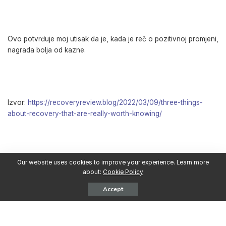
Ovo potvrđuje moj utisak da je, kada je reč o pozitivnoj promjeni,
nagrada bolja od kazne.
Izvor:
https://recoveryreview.blog/2022/03/09/three-things-
about-recovery-that-are-really-worth-knowing/
Our website uses cookies to improve your experience. Learn more
about:
Cookie Policy
Accept