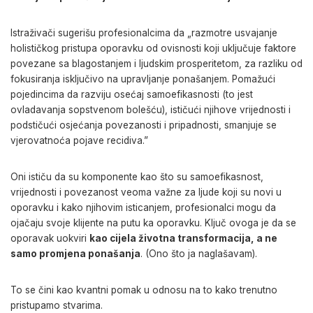
Istraživači sugerišu profesionalcima da „razmotre usvajanje
holističkog pristupa oporavku od ovisnosti koji uključuje faktore
povezane sa blagostanjem i ljudskim prosperitetom, za razliku od
fokusiranja isključivo na upravljanje ponašanjem. Pomažući
pojedincima da razviju osećaj samoefikasnosti (to jest
ovladavanja sopstvenom bolešću), ističući njihove vrijednosti i
podstičući osjećanja povezanosti i pripadnosti, smanjuje se
vjerovatnoća pojave recidiva.”
Oni ističu da su komponente kao što su samoefikasnost,
vrijednosti i povezanost veoma važne za ljude koji su novi u
oporavku i kako njihovim isticanjem, profesionalci mogu da
ojačaju svoje klijente na putu ka oporavku. Ključ ovoga je da se
oporavak uokviri
kao cijela životna transformacija, a ne
samo promjena ponašanja
. (Ono što ja naglašavam).
To se čini kao kvantni pomak u odnosu na to kako trenutno
pristupamo stvarima.