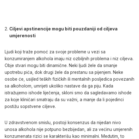
Ciljevi apstinencije mogu biti pouzdaniji od ciljeva
umjerenosti
Ljudi koji traže pomoć za svoje probleme u vezi sa
konzumiranjem alkohola imaju niz ozbiljnih problema i niz ciljeva.
Obje stvari mogu biti dinamične. Neki ljudi žele da smanje
upotrebu pića, dok drugi žele da prestanu sa pijenjem. Neke
osobe će, usijled teških fizičkih ili mentalnih posljedica povezanih
sa alkoholom, umrijeti ukoliko nastave da ga piju. Kada
istražujemo ishode liječenja, skloni smo da sagledavamo ishode
za koje kliničari smatraju da su važni, a manje da li pojedinci
postižu sopstvene ciljeve.
U zdravstvenom smislu, postoji konsenzus da nijedan nivo
unosa alkohola nije potpuno bezbijedan, ali za većinu umjerenih
konzumenata rizici se karakterišu kao minimalni. Međutim, to