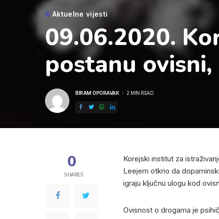
Aktuelne vijesti
09.06.2020. Kor
postanu ovisni,
BIRAM OPORAVAK
2 MIN READ
POSTED
BY
0
Korejski institut za istraživ
Leejem otkrio da dopaminski
SHARES
igraju ključnu ulogu kod ovis
Ovisnost o drogama je psihi