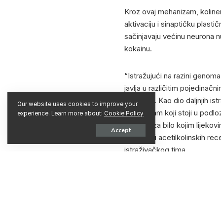
Kroz ovaj mehanizam, kolinerg
aktivaciju i sinaptičku plasti
sačinjavaju većinu neurona n
kokainu.
“Istražujući na razini genoma
javlja u različitim pojedinač
ovisnosti. Kao dio daljnjih i
Our website uses cookies to improve your
mehanizam koji stoji u podlo
experience. Learn more about:
Cookie Policy
Potraga za bilo kojim lijekovi
Accept
aktivnosti acetilkolinskih rec
istraživačkog tima.
Izvornik: Lee JH, Ribeiro EA
cholinergic interneurons dem
Psychiatry, 2020; DOI: 10.10