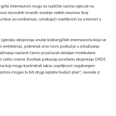
ički interneuroni mogu na različite načine utjecati na
čnost nizvodnih trnastih srednje velikih neurona (koji
ucleus accumbensa), uzrokujući osjetljivost za ovisnost o
 (gensku ekspresiju unutar kolinergičkih interneurona koja se
nim entitetima), pokrenuli smo novo područje u istraživanju
straživanja nastavit ćemo proučavati detaljan molekularni
zi zašto ovisne životinje pokazuju povišenu ekspresiju DRD2.
ma koji mogu kontrolirati takvu osjetljivost reguliranjem
eptora mogao bi biti drugi isplativi budući plan”, navode iz
, Kim J, i sur. Dopaminergic regulation of nucleus accumbens
arcates susceptibility to cocaine addiction. Biological
16/j.biopsych.2020.05.003