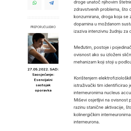
droge unatoč njihovim štetn
zdravstvenih problema, što 
konzumirana, droga koja se z
dopamina u moždanom sustav
PREPORUČUJEMO
izaziva intenzivnu žudnju za
Međutim, postoje i pojedinačn
ovisnost ako su izloženi sli
mehanizam koji stoji u podlo
27.05.2022. SAD:
Saosjećanje:
Korištenjem elektrofiziološk
Esencijalni
sastojak
istraživački tim identificira
oporavka
interneuronima nucleus accu
Miševi osjetljivi na ovisnos
razinu stanične aktivacije,
kolinergičkim interneuronima 
interneurona.