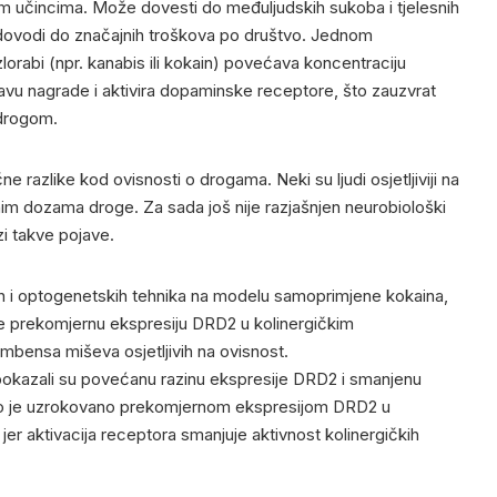
im učincima. Može dovesti do međuljudskih sukoba i tjelesnih
dovodi do zna
čajnih troškova po društvo. Jednom
lorabi (npr. kanabis ili kokain) povećava koncentraciju
u nagrade i aktivira dopaminske receptore, što zauzvrat
 drogom.
e razlike kod ovisnosti o drogama. Neki su ljudi osjetljiviji na
čnim dozama droge. Za sada još nije razjašnjen neurobiološki
zi takve pojave.
ih i optogenetskih tehnika na modelu samoprimjene kokaina,
o je prekomjernu ekspresiju DRD2 u kolinergičkim
mbensa miševa osjetljivih na ovisnost.
t pokazali su povećanu razinu ekspresije DRD2 i smanjenu
 što je uzrokovano prekomjernom ekspresijom DRD2 u
jer aktivacija receptora smanjuje aktivnost kolinergičkih