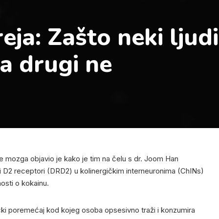
eja: Zašto neki ljudi
 a drugi ne
anje mozga objavio je kako je tim na čelu s dr. Joom Han
 D2 receptori (DRD2) u kolinergičkim interneuronima (ChINs)
nosti o kokainu.
čki poremećaj kod kojeg osoba opsesivno traži i konzumira