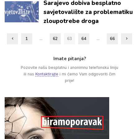
Sarajevo dobiva besplatno
savjetovalište za problematiku
zloupotrebe droga
1
…
62
63
64
…
66
Imate pitanja?
Pozovite našu besplatnu i anonimnu telefonsku liniju
ili nas
Kontaktirajte
i mi ćemo Vam odgovoriti čim
prije!