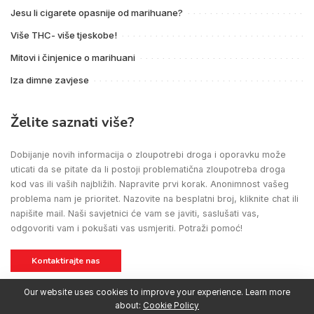
Jesu li cigarete opasnije od marihuane?
Više THC- više tjeskobe!
Mitovi i činjenice o marihuani
Iza dimne zavjese
Želite saznati više?
Dobijanje novih informacija o zloupotrebi droga i oporavku može
uticati da se pitate da li postoji problematična zloupotreba droga
kod vas ili vaših najbližih. Napravite prvi korak. Anonimnost vašeg
problema nam je prioritet. Nazovite na besplatni broj, kliknite chat ili
napišite mail. Naši savjetnici će vam se javiti, saslušati vas,
odgovoriti vam i pokušati vas usmjeriti. Potraži pomoć!
Kontaktirajte nas
Our website uses cookies to improve your experience. Learn more
about:
Cookie Policy