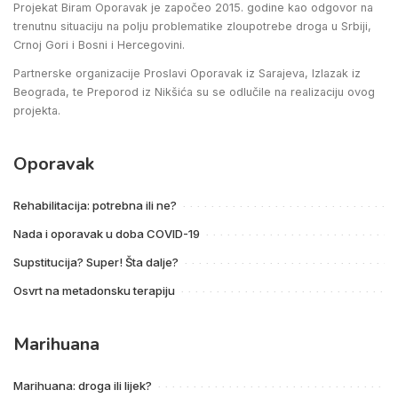
Projekat Biram Oporavak je započeo 2015. godine kao odgovor na
trenutnu situaciju na polju problematike zloupotrebe droga u Srbiji,
Crnoj Gori i Bosni i Hercegovini.
Partnerske organizacije Proslavi Oporavak iz Sarajeva, Izlazak iz
Beograda, te Preporod iz Nikšića su se odlučile na realizaciju ovog
projekta.
Oporavak
Rehabilitacija: potrebna ili ne?
Nada i oporavak u doba COVID-19
Supstitucija? Super! Šta dalje?
Osvrt na metadonsku terapiju
Marihuana
Marihuana: droga ili lijek?