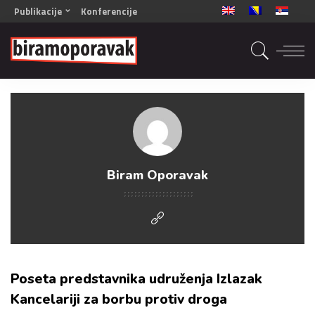
Publikacije
Konferencije
OPORAVAK- Naš zajednički cilj BiH/CG
OPORAVAK- Naš zajednički cilj SRB
RECOVERY- Our common goal ENG
OPORAVAK- Naš zajednički cilj 2
Mala knjiga vještina
Šta ne raditi
Radna sveska za oporavak
Biram Oporavak
Poseta predstavnika udruženja Izlazak
Kancelariji za borbu protiv droga