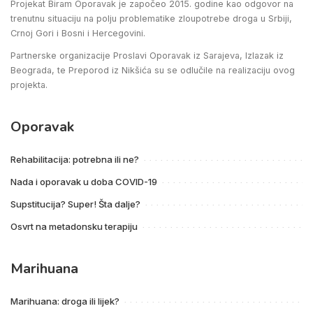
Projekat Biram Oporavak je započeo 2015. godine kao odgovor na
trenutnu situaciju na polju problematike zloupotrebe droga u Srbiji,
Crnoj Gori i Bosni i Hercegovini.
Partnerske organizacije Proslavi Oporavak iz Sarajeva, Izlazak iz
Beograda, te Preporod iz Nikšića su se odlučile na realizaciju ovog
projekta.
Oporavak
Rehabilitacija: potrebna ili ne?
Nada i oporavak u doba COVID-19
Supstitucija? Super! Šta dalje?
Osvrt na metadonsku terapiju
Marihuana
Marihuana: droga ili lijek?