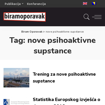
Publikacije
Konferencije
OPORAVAK- Naš zajednički cilj BiH/CG
OPORAVAK- Naš zajednički cilj SRB
RECOVERY- Our common goal ENG
Biram Oporavak
>
nove psihoaktivne supstance
OPORAVAK- Naš zajednički cilj 2
Tag:
nove psihoaktivne
Mala knjiga vještina
Šta ne raditi
supstance
Radna sveska za oporavak
Trening za nove psihoaktivne
supstance
Statistika Europskog izvješća o