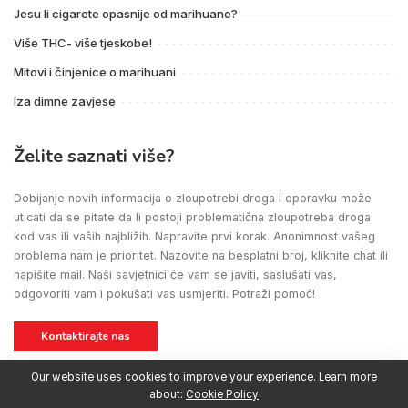
Jesu li cigarete opasnije od marihuane?
Više THC- više tjeskobe!
Mitovi i činjenice o marihuani
Iza dimne zavjese
Želite saznati više?
Dobijanje novih informacija o zloupotrebi droga i oporavku može
uticati da se pitate da li postoji problematična zloupotreba droga
kod vas ili vaših najbližih. Napravite prvi korak. Anonimnost vašeg
problema nam je prioritet. Nazovite na besplatni broj, kliknite chat ili
napišite mail. Naši savjetnici će vam se javiti, saslušati vas,
odgovoriti vam i pokušati vas usmjeriti. Potraži pomoć!
Kontaktirajte nas
Our website uses cookies to improve your experience. Learn more
about:
Cookie Policy
SM STUDIO MARKETING
BIRAMOPORAVAK
© 2021 CREATED BY
ALL