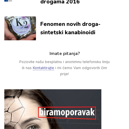
drogama 2016
Fenomen novih droga-
sintetski kanabinoidi
Imate pitanja?
Pozovite našu besplatnu i anonimnu telefonsku liniju
ili nas
Kontaktirajte
i mi ćemo Vam odgovoriti čim
prije!