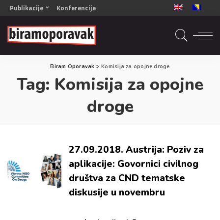
Publikacije
Konferencije
OPORAVAK- Naš zajednički cilj BiH/CG
OPORAVAK- Naš zajednički cilj SRB
RECOVERY- Our common goal ENG
Biram Oporavak
>
Komisija za opojne droge
OPORAVAK- Naš zajednički cilj 2
Tag:
Komisija za opojne
Mala knjiga vještina
Šta ne raditi
droge
Radna sveska za oporavak
27.09.2018. Austrija: Poziv za
aplikacije: Govornici civilnog
društva za CND tematske
diskusije u novembru