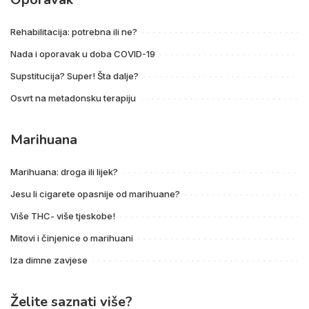
Rehabilitacija: potrebna ili ne?
Nada i oporavak u doba COVID-19
Supstitucija? Super! Šta dalje?
Osvrt na metadonsku terapiju
Marihuana
Marihuana: droga ili lijek?
Jesu li cigarete opasnije od marihuane?
Više THC- više tjeskobe!
Mitovi i činjenice o marihuani
Iza dimne zavjese
Želite saznati više?