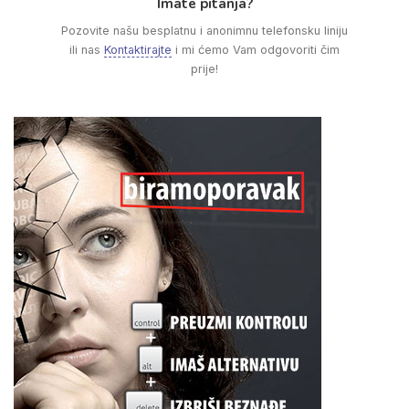
Imate pitanja?
Pozovite našu besplatnu i anonimnu telefonsku liniju
ili nas
Kontaktirajte
i mi ćemo Vam odgovoriti čim
prije!