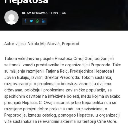
Hepatosa
BIRAM OPORAVAK
1 MIN READ
POSTED
BY
Autor vijesti: Nikola Mijušković, Preporod
Tokom višednevne posjete Hepatosa Crnoj Gori, održan je i
sastanak između predstavnika te organizacije i Preporoda. Tako
su mišljenja razmijenili Tatjana Reić, Predsjednica Hepatosa i
Jovan Bulajić, Izvršni direktor Preporoda. Tokom sastanka,
razgovarano je o problematici bolesti zavisnosti u dvijema
državama, položaju i problemima zavisničke populacije, sa
specifičnim osvrtom na infektivne bolesti, među kojima svakako
prednjači Hepatitis C. Ovaj sastanak je bio lijepa prilika i da se
razmijene primjeri dobre prakse u radu sa zavisnicima, a
Preporod je, između ostalog, pomogao Hepatosu u organizaciji
više sastanaka sa relevantnim akterima na teritoriji Crne Gore.