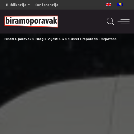
Publikacije
Konferencije
OPORAVAK- Naš zajednički cilj BiH/CG
OPORAVAK- Naš zajednički cilj SRB
RECOVERY- Our common goal ENG
Biram Oporavak
>
Blog
>
Vijesti CG
>
Susret Preporoda i Hepatosa
OPORAVAK- Naš zajednički cilj 2
Mala knjiga vještina
Šta ne raditi
Radna sveska za oporavak