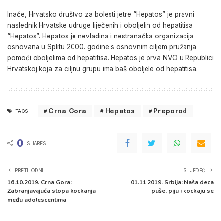
Inače, Hrvatsko društvo za bolesti jetre “Hepatos” je pravni
naslednik Hrvatske udruge liječenih i oboljelih od hepatitisa
“Hepatos”. Hepatos je nevladina i nestranačka organizacija
osnovana u Splitu 2000. godine s osnovnim ciljem pružanja
pomoći oboljelima od hepatitisa. Hepatos je prva NVO u Republici
Hrvatskoj koja za ciljnu grupu ima baš oboljele od hepatitisa.
Crna Gora
Hepatos
Preporod
TAGS:
0
SHARES
PRETHODNI
SLIJEDEĆI
16.10.2019. Crna Gora:
01.11.2019. Srbija: Naša deca
Zabranjavajuća stopa kockanja
puše, piju i kockaju se
među adolescentima