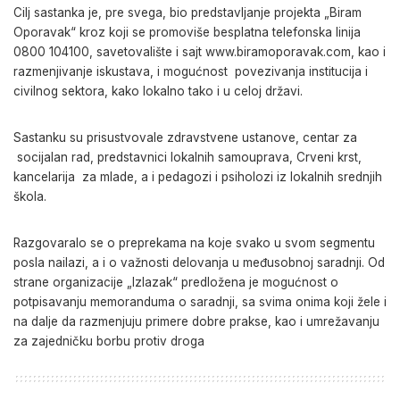
Cilj sastanka je, pre svega, bio predstavljanje projekta „Biram
Oporavak“ kroz koji se promoviše besplatna telefonska linija
0800 104100, savetovalište i sajt www.biramoporavak.com, kao i
razmenjivanje iskustava, i mogućnost povezivanja institucija i
civilnog sektora, kako lokalno tako i u celoj državi.
Sastanku su prisustvovale zdravstvene ustanove, centar za
socijalan rad, predstavnici lokalnih samouprava, Crveni krst,
kancelarija za mlade, a i pedagozi i psiholozi iz lokalnih srednjih
škola.
Razgovaralo se o preprekama na koje svako u svom segmentu
posla nailazi, a i o važnosti delovanja u međusobnoj saradnji. Od
strane organizacije „Izlazak“ predložena je mogućnost o
potpisavanju memoranduma o saradnji, sa svima onima koji žele i
na dalje da razmenjuju primere dobre prakse, kao i umrežavanju
za zajedničku borbu protiv droga