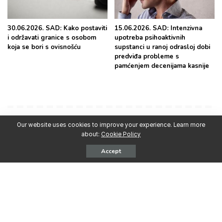
30.06.2026. SAD: Kako postaviti
15.06.2026. SAD: Intenzivna
i održavati granice s osobom
upotreba psihoaktivnih
koja se bori s ovisnošću
supstanci u ranoj odrasloj dobi
predviđa probleme s
pamćenjem decenijama kasnije
Our website uses cookies to improve your experience. Learn more
Najpopularnije
about:
Cookie Policy
Accept
Vijesti Srbija
Vijesti Srbija