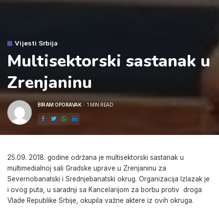
Vijesti Srbija
Multisektorski sastanak u
Zrenjaninu
BIRAM OPORAVAK
1 MIN READ
POSTED
BY
25.09. 2018. godine održana je multisektorski sastanak u
multimedialnoj sali Gradske uprave u Zrenjaninu za
Severnobanatski i Srednjebanatski okrug. Organizacija Izlazak je
i ovog puta, u saradnji sa Kancelarijom za borbu protiv droga
Vlade Republike Srbije, okupila važne aktere iz ovih okruga.