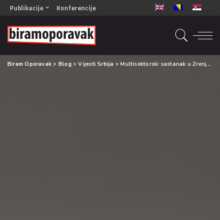
Publikacije
Konferencije
OPORAVAK- Naš zajednički cilj BiH/CG
OPORAVAK- Naš zajednički cilj SRB
RECOVERY- Our common goal ENG
Biram Oporavak
>
Blog
>
Vijesti Srbija
>
Multisektorski sastanak u Zrenjaninu
OPORAVAK- Naš zajednički cilj 2
Mala knjiga vještina
Šta ne raditi
Radna sveska za oporavak